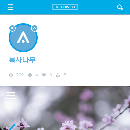
LOGIN
SIGN UP
FREE DOWNLOAD
GUIDE
복사나무
769
4
0
5