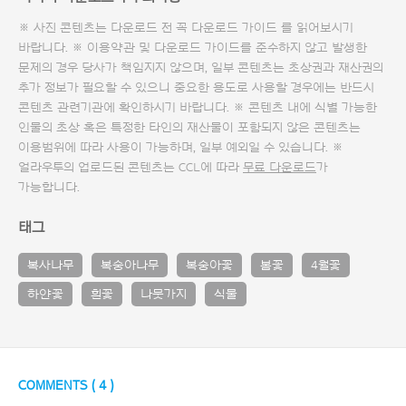
※ 사진 콘텐츠는 다운로드 전 꼭
다운로드 가이드
를 읽어보시기
바랍니다. ※ 이용약관 및
다운로드 가이드
를 준수하지 않고 발생한
문제의 경우 당사가 책임지지 않으며, 일부 콘텐츠는 초상권과 재산권의
추가 정보가 필요할 수 있으니 중요한 용도로 사용할 경우에는 반드시
콘텐츠 관련기관에 확인하시기 바랍니다. ※ 콘텐츠 내에 식별 가능한
인물의 초상 혹은 특정한 타인의 재산물이 포함되지 않은 콘텐츠는
이용범위에 따라 사용이 가능하며, 일부 예외일 수 있습니다. ※
얼라우투의 업로드된 콘텐츠는 CCL에 따라
무료 다운로드
가
가능합니다.
태그
복사나무
복숭아나무
복숭아꽃
봄꽃
4월꽃
하얀꽃
흰꽃
나뭇가지
식물
COMMENTS (
4
)