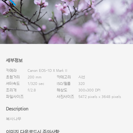
다운로드
세부정보
카메라
Canon EOS-1D X Mark II
초첨거리
200 mm
카테고리
시선
셔터속도
1/320 sec
ISO/필름
320
조리개
f/2.8
해상도
300x300 DPI
파일사이즈
사진사이즈
5472 pixels x 3648 pixels
Description
복사나무
이미지 다운로드시 주의사항