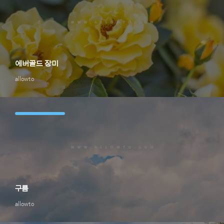
에버골드 장미
allowto
구름
allowto