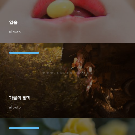
입술
allowto
가을의 향기
allowto