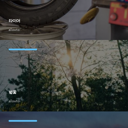
타이어
allowto
벚꽃
allowto