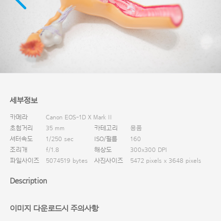
다운로드
세부정보
카메라
Canon EOS-1D X Mark II
초첨거리
35 mm
카테고리
용품
셔터속도
1/250 sec
ISO/필름
160
조리개
f/1.8
해상도
300x300 DPI
파일사이즈
5074519 bytes
사진사이즈
5472 pixels x 3648 pixels
Description
이미지 다운로드시 주의사항