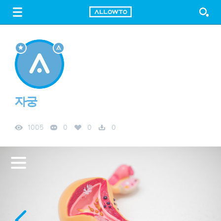
LOGIN
SIGN UP
FREE DOWNLOAD
GUIDE
자궁
1005
0
0
0