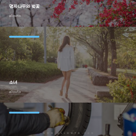
명자나무와 벚꽃
allowto
소녀
allowto