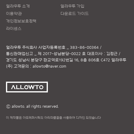
얼라우투 소개
얼라우투 가입
이용약관
다운로드 가이드
개인정보보호정책
라이센스
얼라우투 주식회사
사업자등록번호 _ 383-86-00364 /
통신판매업신고 _ 제 2017-성남분당-0022 호
대표이사 : 김정근 /
경기도 성남시 분당구 판교역로192번길 16, 8층 806호 C472 얼라우투
(주)
고객문의 :
allowto@naver.com
ⓒ allowto. all rights reserved.
이 제작물은 아모레퍼시픽의 아리따글꼴을 사용하여 디자인 되었습니다