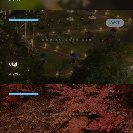
야외
allowto