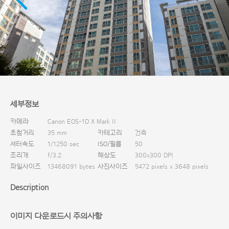
다운로드
세부정보
카메라
Canon EOS-1D X Mark II
초첨거리
35 mm
카테고리
건축
셔터속도
1/1250 sec
ISO/필름
50
조리개
f/3.2
해상도
300x300 DPI
파일사이즈
13468091 bytes
사진사이즈
5472 pixels x 3648 pixels
Description
이미지 다운로드시 주의사항