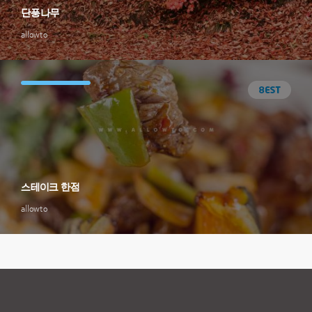
단풍나무
allowto
스테이크 한점
allowto