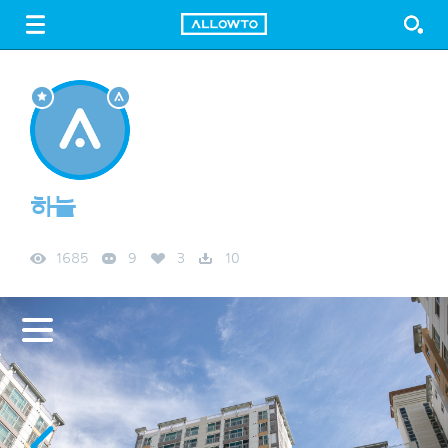
LOGIN
SIGN UP
FREE DOWNLOAD
GUIDE
하늘
1685
9
3
10