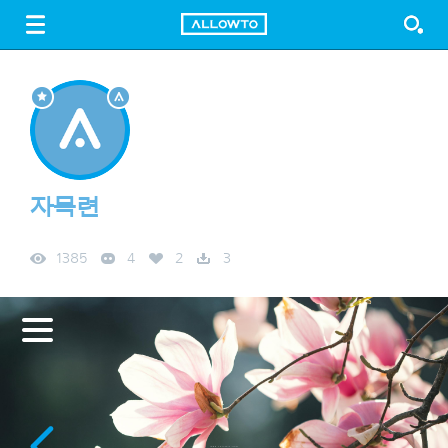
LOGIN
SIGN UP
FREE DOWNLOAD
GUIDE
자목련
1385
4
2
3