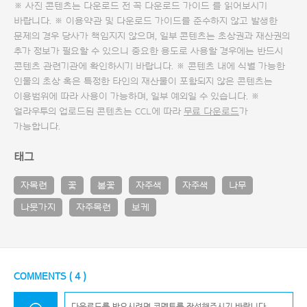
※ 사진 콘텐츠는 다운로드 전 꼭
다운로드 가이드
를 읽어보시기
바랍니다. ※ 이용약관 및
다운로드 가이드
를 준수하지 않고 발생한
문제의 경우 당사가 책임지지 않으며, 일부 콘텐츠는 초상권과 재산권의
추가 정보가 필요할 수 있으니 중요한 용도로 사용할 경우에는 반드시
콘텐츠 관련기관에 확인하시기 바랍니다. ※ 콘텐츠 내에 식별 가능한
인물의 초상 혹은 특정한 타인의 재산물이 포함되지 않은 콘텐츠는
이용범위에 따라 사용이 가능하며, 일부 예외일 수 있습니다. ※
얼라우투의 업로드된 콘텐츠는 CCL에 따라
무료 다운로드
가
가능합니다.
태그
자목련
꽃
봄꽃
자주색
자주색
나무
나뭇가지
자주목련
보케
COMMENTS (
4
)