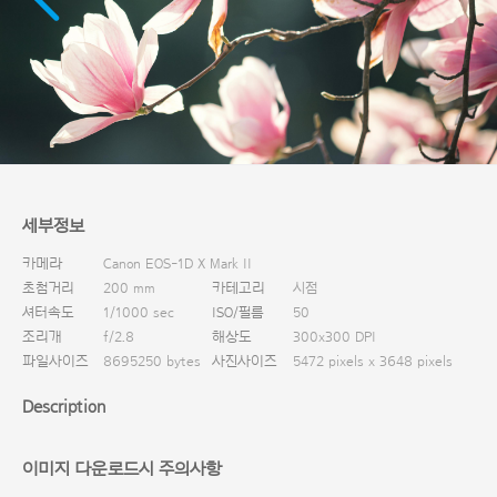
다운로드
세부정보
카메라
Canon EOS-1D X Mark II
초첨거리
200 mm
카테고리
시점
셔터속도
1/1000 sec
ISO/필름
50
조리개
f/2.8
해상도
300x300 DPI
파일사이즈
8695250 bytes
사진사이즈
5472 pixels x 3648 pixels
Description
이미지 다운로드시 주의사항