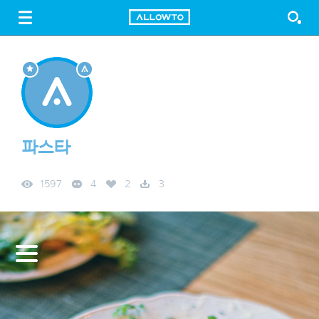
LOGIN
SIGN UP
FREE DOWNLOAD
GUIDE
파스타
1597
4
2
3