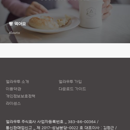
빵 먹어요
allowto
얼라우투 소개
얼라우투 가입
이용약관
다운로드 가이드
개인정보보호정책
라이센스
얼라우투 주식회사
사업자등록번호 _ 383-86-00364 /
통신판매업신고 _ 제 2017-성남분당-0022 호
대표이사 : 김정근 /