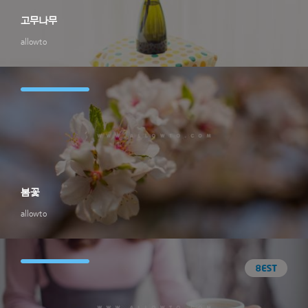
고무나무
allowto
봄꽃
allowto