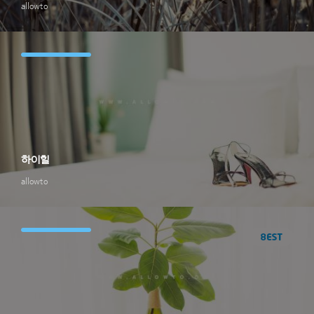
allowto
하이힐
allowto