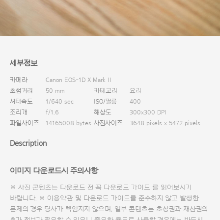
다운로드
세부정보
카메라
Canon EOS-1D X Mark II
초첨거리
50 mm
카테고리
요리
셔터속도
1/640 sec
ISO/필름
400
조리개
f/1.6
해상도
300x300 DPI
파일사이즈
14165008 bytes
사진사이즈
3648 pixels x 5472 pixels
Description
이미지 다운로드시 주의사항
※ 사진 콘텐츠는 다운로드 전 꼭
다운로드 가이드
를 읽어보시기
바랍니다. ※ 이용약관 및
다운로드 가이드
를 준수하지 않고 발생한
문제의 경우 당사가 책임지지 않으며, 일부 콘텐츠는 초상권과 재산권의