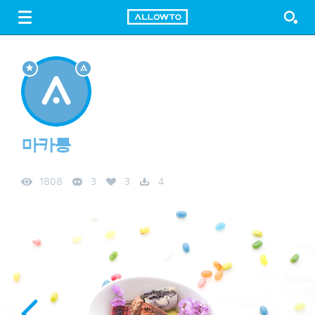
LOGIN
SIGN UP
FREE DOWNLOAD
GUIDE
마카롱
1808
3
3
4