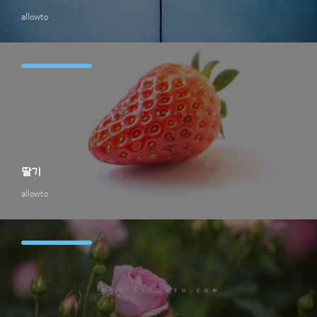
allowto
딸기
allowto