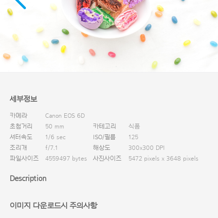
다운로드
세부정보
카메라
Canon EOS 6D
초첨거리
50 mm
카테고리
식품
셔터속도
1/6 sec
ISO/필름
125
조리개
f/7.1
해상도
300x300 DPI
파일사이즈
4559497 bytes
사진사이즈
5472 pixels x 3648 pixels
Description
이미지 다운로드시 주의사항