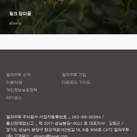
핑크 장미꽃
allowto
얼라우투 소개
얼라우투 가입
이용약관
다운로드 가이드
개인정보보호정책
라이센스
얼라우투 주식회사
사업자등록번호 _ 383-86-00364 /
통신판매업신고 _ 제 2017-성남분당-0022 호
대표이사 : 김정근 /
경기도 성남시 분당구 판교역로192번길 16, 8층 806호 C472 얼라우투
(주)
고객문의 :
allowto@naver.com