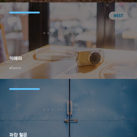
카메라
allowto
파란 철문