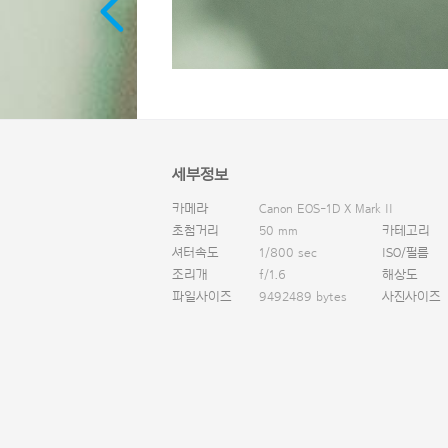
세부정보
카메라
Canon EOS-1D X Mark II
초첨거리
50 mm
카테고리
셔터속도
1/800 sec
ISO/필름
조리개
f/1.6
해상도
파일사이즈
9492489 bytes
사진사이즈