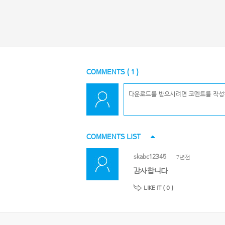
COMMENTS (
1
)
COMMENTS LIST
skabc12345
7년전
감사합니다
LIKE IT (
0
)