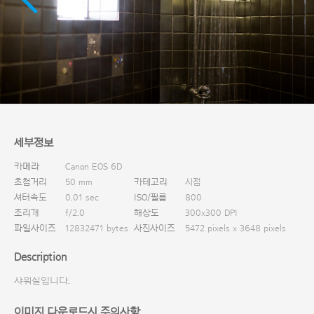
다운로드
세부정보
카메라
Canon EOS 6D
초첨거리
50 mm
카테고리
시점
셔터속도
0.01 sec
ISO/필름
800
조리개
f/2.0
해상도
300x300 DPI
파일사이즈
12832471 bytes
사진사이즈
5472 pixels x 3648 pixels
Description
샤워실입니다.
이미지 다운로드시 주의사항