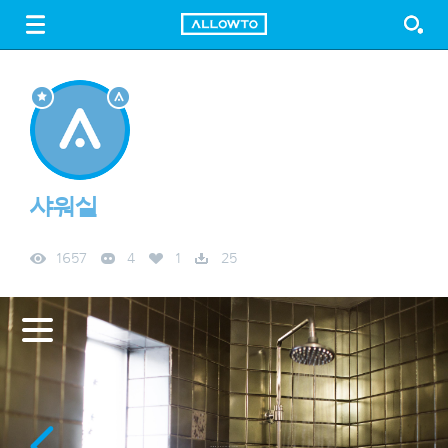
LOGIN
SIGN UP
FREE DOWNLOAD
GUIDE
샤워실
1657
4
1
25