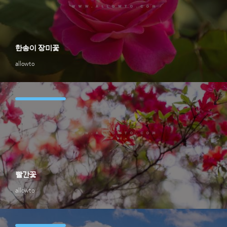
한송이 장미꽃
allowto
빨간꽃
allowto