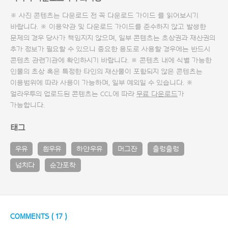
※ 사진 콘텐츠는 다운로드 전 꼭
다운로드 가이드
를 읽어보시기
바랍니다. ※ 이용약관 및
다운로드 가이드
를 준수하지 않고 발생한
문제의 경우 당사가 책임지지 않으며, 일부 콘텐츠는 초상권과 재산권의
추가 정보가 필요할 수 있으니 중요한 용도로 사용할 경우에는 반드시
콘텐츠 관련기관에 확인하시기 바랍니다. ※ 콘텐츠 내에 식별 가능한
인물의 초상 혹은 특정한 타인의 재산물이 포함되지 않은 콘텐츠는
이용범위에 따라 사용이 가능하며, 일부 예외일 수 있습니다. ※
얼라우투의 업로드된 콘텐츠는 CCL에 따라
무료 다운로드
가
가능합니다.
태그
우유
흰우유
하얀우유
머그잔
출렁출렁
넘치다
순간포착
COMMENTS (
17
)