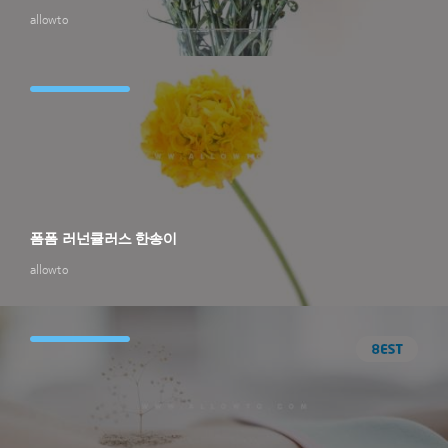
allowto
폼폼 러넌큘러스 한송이
allowto