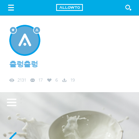
LOGIN
SIGN UP
FREE DOWNLOAD
GUIDE
출렁출렁
2131
17
6
19