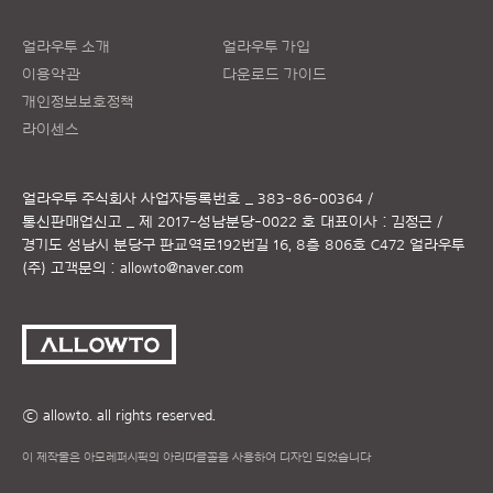
얼라우투 소개
얼라우투 가입
이용약관
다운로드 가이드
개인정보보호정책
라이센스
얼라우투 주식회사
사업자등록번호 _ 383-86-00364 /
통신판매업신고 _ 제 2017-성남분당-0022 호
대표이사 : 김정근 /
경기도 성남시 분당구 판교역로192번길 16, 8층 806호 C472 얼라우투
(주)
고객문의 :
allowto@naver.com
ⓒ allowto. all rights reserved.
이 제작물은 아모레퍼시픽의 아리따글꼴을 사용하여 디자인 되었습니다