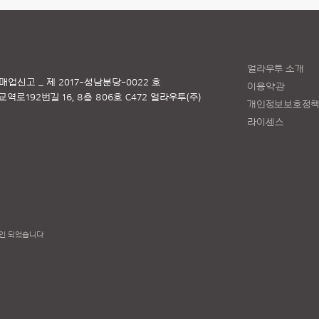
얼라우투 소개
매업신고 _ 제 2017-성남분당-0022 호
이용약관
로192번길 16, 8층 806호 C472 얼라우투(주)
개인정보보호정
라이센스
인 되었습니다