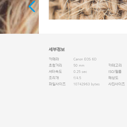
세부정보
카메라
Canon EOS 6D
초첨거리
50 mm
카테고리
셔터속도
0.25 sec
ISO/필름
조리개
f/4.5
해상도
파일사이즈
10742963 bytes
사진사이즈