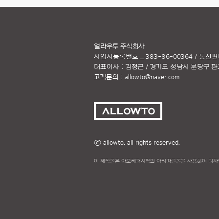
얼라우투 주식회사
사업자등록번호 _ 383-86-00364 / 통신판
대표이사 : 김정근 / 경기도 성남시 분당구 판교역
고객문의 :
allowto@naver.com
ⓒ allowto. all rights reserved.
이 제작물은 아모레퍼시픽의 아리따글꼴을 사용하여 디자