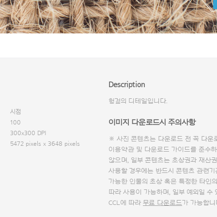
Description
헝겊의 디테일입니다.
시점
이미지 다운로드시 주의사항
100
300x300 DPI
※ 사진 콘텐츠는 다운로드 전 꼭
다운
5472 pixels x 3648 pixels
이용약관 및
다운로드 가이드
를 준수하
않으며, 일부 콘텐츠는 초상권과 재산권
사용할 경우에는 반드시 콘텐츠 관련기
가능한 인물의 초상 혹은 특정한 타인
따라 사용이 가능하며, 일부 예외일 수
CCL에 따라
무료 다운로드
가 가능합니