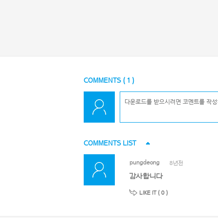
COMMENTS (
1
)
COMMENTS LIST
pungdeong
8년전
감사합니다
LIKE IT (
0
)