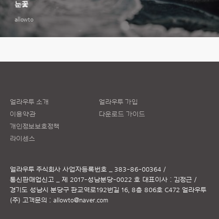
눈꽃
allowto
얼라우투 소개
얼라우투 가입
이용약관
다운로드 가이드
개인정보보호정책
라이센스
얼라우투 주식회사
사업자등록번호 _ 383-86-00364 /
통신판매업신고 _ 제 2017-성남분당-0022 호
대표이사 : 김정근 /
경기도 성남시 분당구 판교역로192번길 16, 8층 806호 C472 얼라우투
(주)
고객문의 :
allowto@naver.com