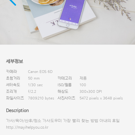
다운로드
세부정보
카메라
Canon EOS 6D
초첨거리
50 mm
카테고리
제품
셔터속도
1/30 sec
ISO/필름
100
조리개
f/2.2
해상도
300x300 DPI
파일사이즈
7809210 bytes
사진사이즈
5472 pixels x 3648 pixels
Description
가사/육아/산후/청소 가사도우미 가장 빨리 찾는 방법 아내의 휴일
http://mayihelpyou.co.kr