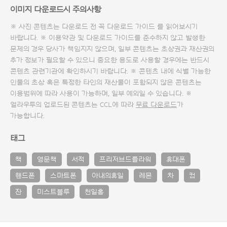
이미지 다운로드시 주의사항
※ 사진 콘텐츠는 다운로드 전 꼭
다운로드 가이드
를 읽어보시기
바랍니다. ※ 이용약관 및
다운로드 가이드
를 준수하지 않고 발생한
문제의 경우 당사가 책임지지 않으며, 일부 콘텐츠는 초상권과 재산권의
추가 정보가 필요할 수 있으니 중요한 용도로 사용할 경우에는 반드시
콘텐츠 관련기관에 확인하시기 바랍니다. ※ 콘텐츠 내에 식별 가능한
인물의 초상 혹은 특정한 타인의 재산물이 포함되지 않은 콘텐츠는
이용범위에 따라 사용이 가능하며, 일부 예외일 수 있습니다. ※
얼라우투의 업로드된 콘텐츠는 CCL에 따라
무료 다운로드
가
가능합니다.
태그
책
영문책
서적
프리저브드플라워
휴대폰
핸드폰
스마트폰
아내의휴일
레몬
차
컵
잔
미스트블루
천일홍