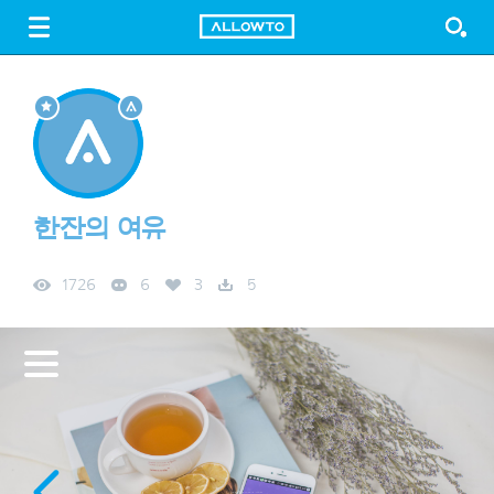
LOGIN
SIGN UP
FREE DOWNLOAD
GUIDE
한잔의 여유
1726
6
3
5