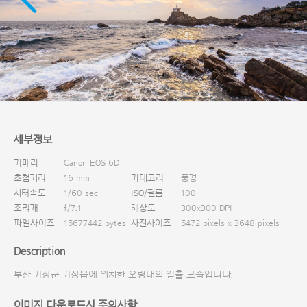
다운로드
세부정보
카메라
Canon EOS 6D
초첨거리
16 mm
카테고리
풍경
셔터속도
1/60 sec
ISO/필름
100
조리개
f/7.1
해상도
300x300 DPI
파일사이즈
15677442 bytes
사진사이즈
5472 pixels x 3648 pixels
Description
부산 기장군 기장읍에 위치한 오랑대의 일출 모습입니다.
이미지 다운로드시 주의사항