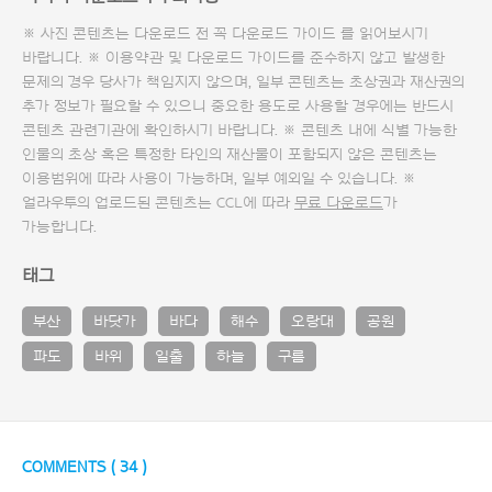
※ 사진 콘텐츠는 다운로드 전 꼭
다운로드 가이드
를 읽어보시기
바랍니다. ※ 이용약관 및
다운로드 가이드
를 준수하지 않고 발생한
문제의 경우 당사가 책임지지 않으며, 일부 콘텐츠는 초상권과 재산권의
추가 정보가 필요할 수 있으니 중요한 용도로 사용할 경우에는 반드시
콘텐츠 관련기관에 확인하시기 바랍니다. ※ 콘텐츠 내에 식별 가능한
인물의 초상 혹은 특정한 타인의 재산물이 포함되지 않은 콘텐츠는
이용범위에 따라 사용이 가능하며, 일부 예외일 수 있습니다. ※
얼라우투의 업로드된 콘텐츠는 CCL에 따라
무료 다운로드
가
가능합니다.
태그
부산
바닷가
바다
해수
오랑대
공원
파도
바위
일출
하늘
구름
COMMENTS (
34
)