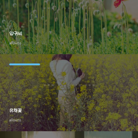
양귀비
allowto
유채꽃
allowto