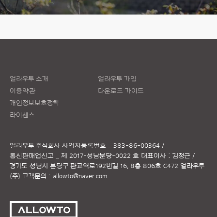
얼라우투 소개
얼라우투 가입
이용약관
다운로드 가이드
개인정보보호정책
라이센스
얼라우투 주식회사
사업자등록번호 _ 383-86-00364 /
통신판매업신고 _ 제 2017-성남분당-0022 호
대표이사 : 김정근 /
경기도 성남시 분당구 판교역로192번길 16, 8층 806호 C472 얼라우투
(주)
고객문의 :
allowto@naver.com