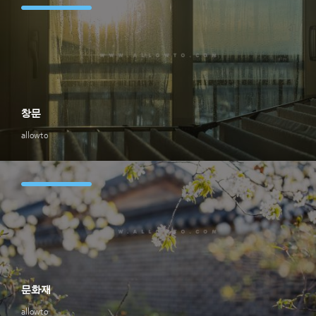
창문
allowto
문화재
allowto