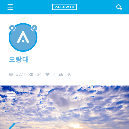
LOGIN
SIGN UP
FREE DOWNLOAD
GUIDE
오랑대
2277
34
7
40