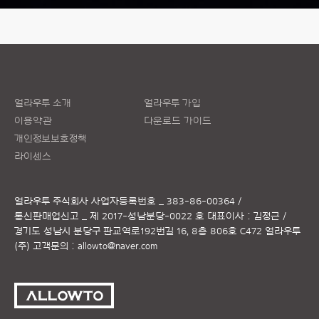
얼라우투 소개
얼라우투 가입
이용약관
다운로드 가이드
개인정보보호정책
라이센스
얼라우투 주식회사
사업자등록번호 _ 383-86-00364 /
통신판매업신고 _ 제 2017-성남분당-0022 호
대표이사 : 김정근 /
경기도 성남시 분당구 판교역로192번길 16, 8층 806호 C472 얼라우투
(주)
고객문의 :
allowto@naver.com