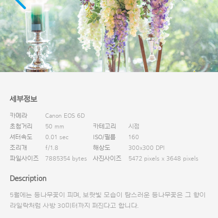
다운로드
세부정보
카메라
Canon EOS 6D
초첨거리
50 mm
카테고리
시점
셔터속도
0.01 sec
ISO/필름
160
조리개
f/1.8
해상도
300x300 DPI
파일사이즈
7885354 bytes
사진사이즈
5472 pixels x 3648 pixels
Description
5월에는 등나무꽃이 피며, 보랏빛 모습이 탐스러운 등나무꽃은 그 향이
라일락처럼 사방 30미터까지 퍼진다고 합니다.