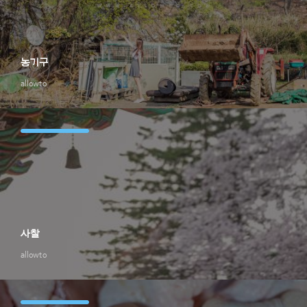
농기구
allowto
사찰
allowto