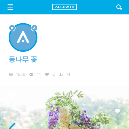
LOGIN
SIGN UP
FREE DOWNLOAD
GUIDE
등나무 꽃
1978
14
2
14