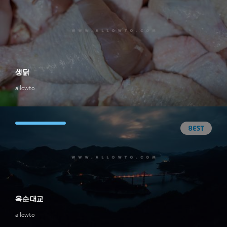
생닭
allowto
옥순대교
allowto