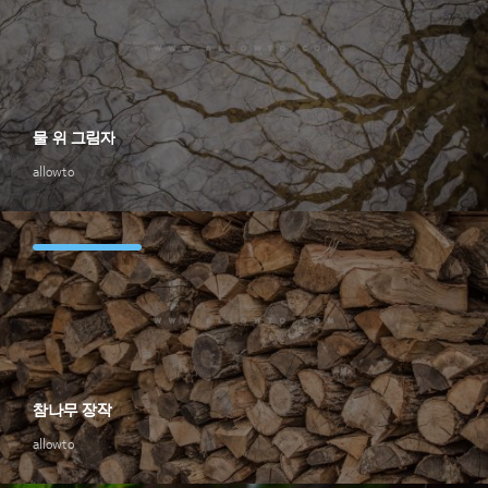
물 위 그림자
allowto
참나무 장작
allowto