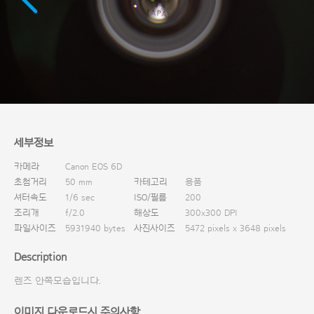
다운로드
세부정보
카메라
Canon EOS 6D
초첨거리
50 mm
카테고리
용품
셔터속도
1/6 sec
ISO/필름
200
조리개
f/2.0
해상도
300x300 DPI
파일사이즈
5931940 bytes
사진사이즈
5472 pixels x 3648 pixels
Description
렌즈 안쪽모습입니다.
이미지 다운로드시 주의사항