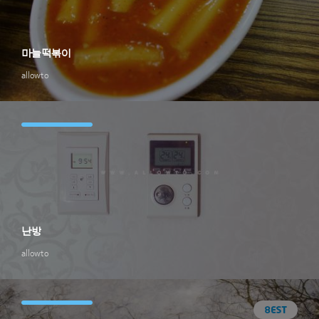
마늘떡볶이
allowto
난방
allowto