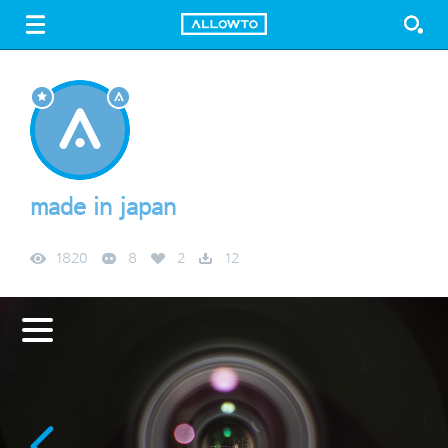
LOGIN
SIGN UP
FREE DOWNLOAD
GUIDE
made in japan
1820
8
2
12