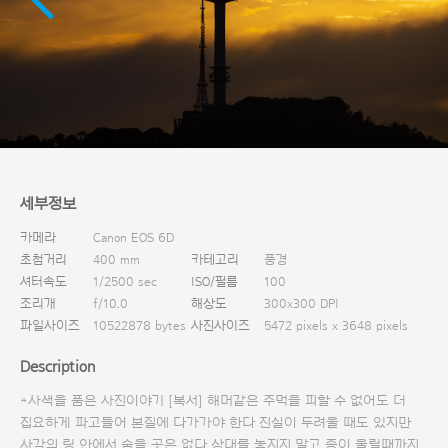
다운로드
세부정보
카메라
Canon EOS 6D
초첨거리
400 mm
카테고리
풍경
셔터속도
1/2500 sec
ISO/필름
100
조리개
f/10.0
해상도
300x300 DPI
파일사이즈
10522878 bytes
사진사이즈
5472 pixels x 3648 pixels
Description
*사색을 품은 사진이야기 [복서] 해머같은 주먹을 피할 수 없어도 더
집요하게 파고들어 본질에 다가가야 한다 진실이 두려울 때도 있지만
사각의 링 안에서 숨을 곳은 없다 상대를 놓지지 말고 종이 울릴때까지