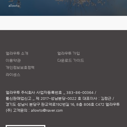
allowto
얼라우투 소개
얼라우투 가입
이용약관
다운로드 가이드
개인정보보호정책
라이센스
얼라우투 주식회사
사업자등록번호 _ 383-86-00364 /
통신판매업신고 _ 제 2017-성남분당-0022 호
대표이사 : 김정근 /
경기도 성남시 분당구 판교역로192번길 16, 8층 806호 C472 얼라우투
(주)
고객문의 :
allowto@naver.com