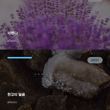
라벤다
allowto
한강의 얼음
allowto