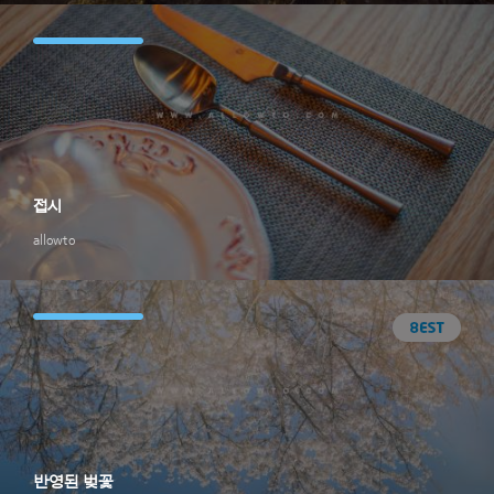
접시
allowto
반영된 벚꽃