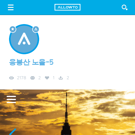
LOGIN
SIGN UP
FREE DOWNLOAD
GUIDE
응봉산 노을-5
2178
2
1
2