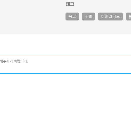
태그
음료
커피
아메리카노