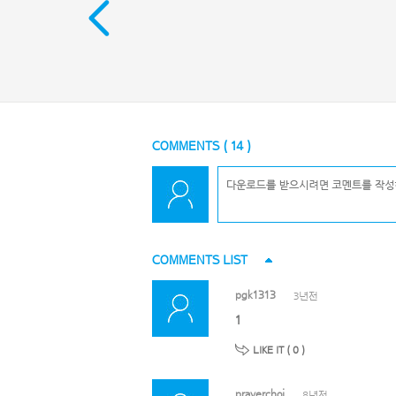
COMMENTS (
14
)
COMMENTS LIST
pgk1313
3년전
1
LIKE IT (
0
)
prayerchoi
8년전