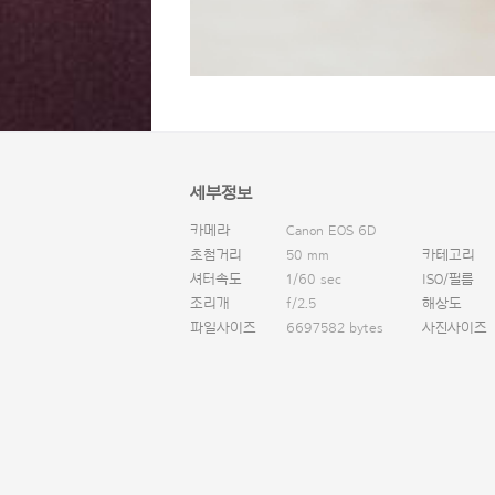
세부정보
카메라
Canon EOS 6D
초첨거리
50 mm
카테고리
셔터속도
1/60 sec
ISO/필름
조리개
f/2.5
해상도
파일사이즈
6697582 bytes
사진사이즈