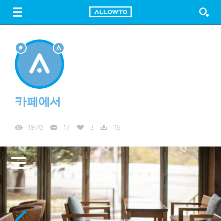
LOGIN
SIGN UP
FREE DOWNLOAD
GUIDE
카페에서
1970
17
3
16