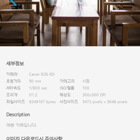
다운로드
세부정보
카메라
Canon EOS 6D
초첨거리
50 mm
카테고리
시점
셔터속도
1/800 sec
ISO/필름
100
조리개
f/1.2
해상도
300x300 DPI
파일사이즈
8349197 bytes
사진사이즈
5472 pixels x 3648 pixels
Description
예쁜 카페입니다.
이미지 다운로드시 주의사항