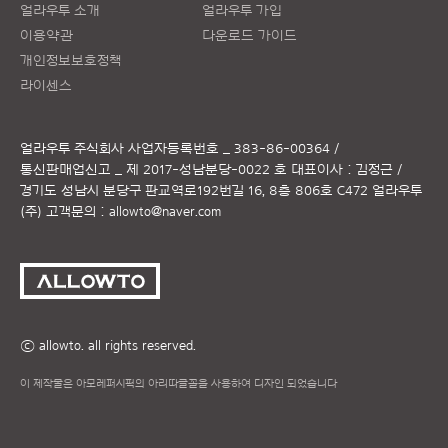
얼라우투 소개
얼라우투 가입
이용약관
다운로드 가이드
개인정보보호정책
라이센스
얼라우투 주식회사
사업자등록번호 _ 383-86-00364 /
통신판매업신고 _ 제 2017-성남분당-0022 호
대표이사 : 김정근 /
경기도 성남시 분당구 판교역로192번길 16, 8층 806호 C472 얼라우투
(주)
고객문의 :
allowto@naver.com
ⓒ allowto. all rights reserved.
이 제작물은 아모레퍼시픽의 아리따글꼴을 사용하여 디자인 되었습니다