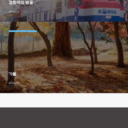
경화역의 벚꽃
allowto
가을
allowto