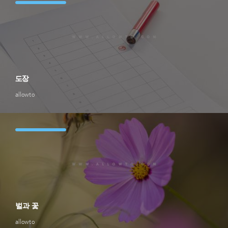
도장
allowto
벌과 꽃
allowto