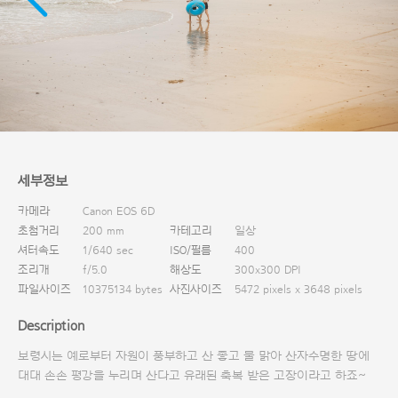
다운로드
세부정보
카메라
Canon EOS 6D
초첨거리
200 mm
카테고리
일상
셔터속도
1/640 sec
ISO/필름
400
조리개
f/5.0
해상도
300x300 DPI
파일사이즈
10375134 bytes
사진사이즈
5472 pixels x 3648 pixels
Description
보령시는 예로부터 자원이 풍부하고 산 좋고 물 맑아 산자수명한 땅에
대대 손손 평강을 누리며 산다고 유래된 축복 받은 고장이라고 하죠~