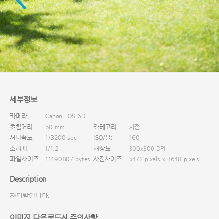
다운로드
세부정보
카메라
Canon EOS 6D
초첨거리
50 mm
카테고리
시점
셔터속도
1/3200 sec
ISO/필름
160
조리개
f/1.2
해상도
300x300 DPI
파일사이즈
11190807 bytes
사진사이즈
5472 pixels x 3648 pixels
Description
잔디밭입니다.
이미지 다운로드시 주의사항