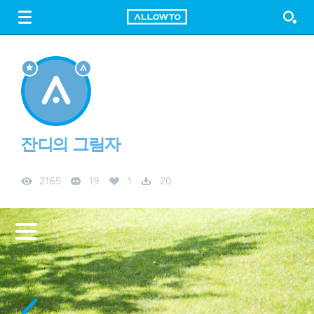
LOGIN
SIGN UP
FREE DOWNLOAD
GUIDE
잔디의 그림자
2165
19
1
20