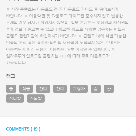
※ 사진 콘텐츠는 다운로드 전 꼭
다운로드 가이드
를 읽어보시기
바랍니다. ※ 이용약관 및
다운로드 가이드
를 준수하지 않고 발생한
문제의 경우 당사가 책임지지 않으며, 일부 콘텐츠는 초상권과 재산권의
추가 정보가 필요할 수 있으니 중요한 용도로 사용할 경우에는 반드시
콘텐츠 관련기관에 확인하시기 바랍니다. ※ 콘텐츠 내에 식별 가능한
인물의 초상 혹은 특정한 타인의 재산물이 포함되지 않은 콘텐츠는
이용범위에 따라 사용이 가능하며, 일부 예외일 수 있습니다. ※
얼라우투의 업로드된 콘텐츠는 CCL에 따라
무료 다운로드
가
가능합니다.
태그
풀
식물
잔디
잔듸
그림자
숲
산
잔디밭
잔듸밭
COMMENTS (
19
)