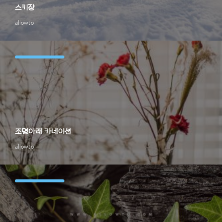
스키장
allowto
조명아래 카네이션
allowto