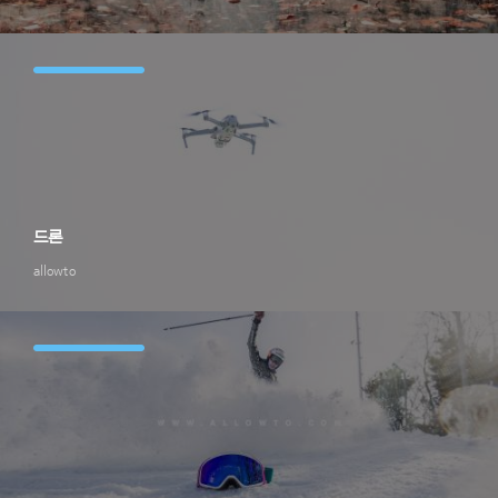
드론
allowto