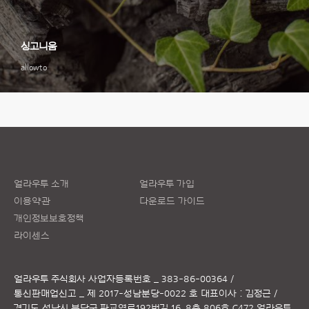
싱고니움
allowto
얼라우투 소개
얼라우투 가입
이용약관
다운로드 가이드
개인정보보호정책
라이센스
얼라우투 주식회사
사업자등록번호 _ 383-86-00364 /
통신판매업신고 _ 제 2017-성남분당-0022 호
대표이사 : 김정근 /
경기도 성남시 분당구 판교역로192번길 16, 8층 806호 C472 얼라우투