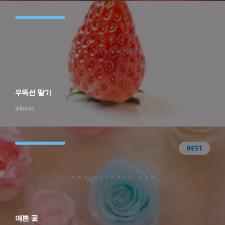
우뚝선 딸기
allowto
예쁜 꽃