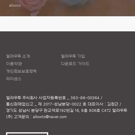
allowto
얼라우투 소개
얼라우투 가입
이용약관
다운로드 가이드
개인정보보호정책
라이센스
얼라우투 주식회사
사업자등록번호 _ 383-86-00364 /
통신판매업신고 _ 제 2017-성남분당-0022 호
대표이사 : 김정근 /
경기도 성남시 분당구 판교역로192번길 16, 8층 806호 C472 얼라우투
(주)
고객문의 :
allowto@naver.com