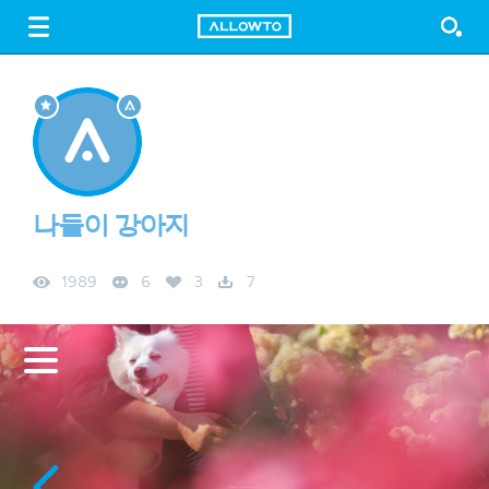
LOGIN
SIGN UP
FREE DOWNLOAD
GUIDE
나들이 강아지
1989
6
3
7