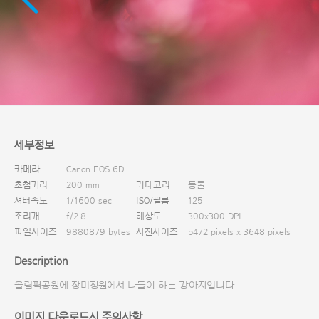
다운로드
세부정보
카메라
Canon EOS 6D
초첨거리
200 mm
카테고리
동물
셔터속도
1/1600 sec
ISO/필름
125
조리개
f/2.8
해상도
300x300 DPI
파일사이즈
9880879 bytes
사진사이즈
5472 pixels x 3648 pixels
Description
올림픽공원에 장미정원에서 나들이 하는 강아지입니다.
이미지 다운로드시 주의사항