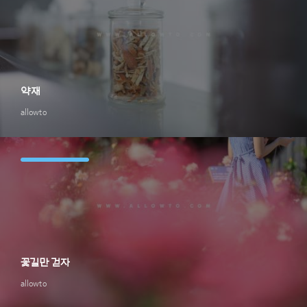
약재
allowto
꽃길만 걷자
allowto