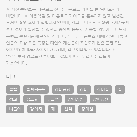
※ 사진 콘텐츠는 다운로드 전 꼭
다운로드 가이드
를 읽어보시기
바랍니다. ※ 이용약관 및
다운로드 가이드
를 준수하지 않고 발생한
문제의 경우 당사가 책임지지 않으며, 일부 콘텐츠는 초상권과 재산권의
추가 정보가 필요할 수 있으니 중요한 용도로 사용할 경우에는 반드시
콘텐츠 관련기관에 확인하시기 바랍니다. ※ 콘텐츠 내에 식별 가능한
인물의 초상 혹은 특정한 타인의 재산물이 포함되지 않은 콘텐츠는
이용범위에 따라 사용이 가능하며, 일부 예외일 수 있습니다. ※
얼라우투의 업로드된 콘텐츠는 CCL에 따라
무료 다운로드
가
가능합니다.
태그
꽃밭
올림픽공원
장미광장
장미
장미꽃
꽃
생화
핑크꽃
핑크색
장미공원
장미정원
나들이
강아지
개
산책
장미원