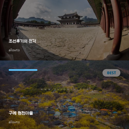
조선후기의 전각
allowto
구례 현천마을
allowto