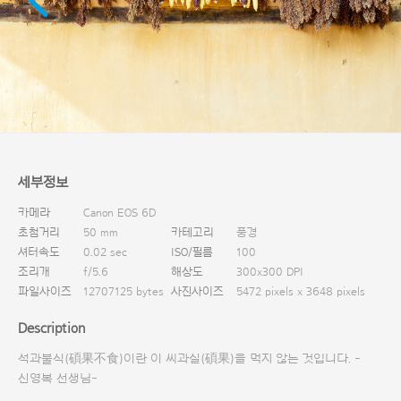
다운로드
세부정보
카메라
Canon EOS 6D
초첨거리
50 mm
카테고리
풍경
셔터속도
0.02 sec
ISO/필름
100
조리개
f/5.6
해상도
300x300 DPI
파일사이즈
12707125 bytes
사진사이즈
5472 pixels x 3648 pixels
Description
석과불식(碩果不食)이란 이 씨과실(碩果)을 먹지 않는 것입니다. -
신영복 선생님-