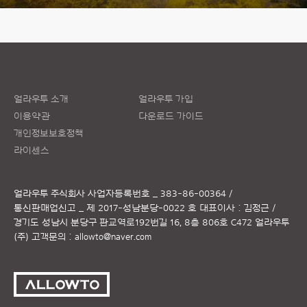
얼라우투 소개
얼라우투 가입
이용약관
다운로드 가이드
개인정보보호정책
라이센스
얼라우투 주식회사
사업자등록번호 _ 383-86-00364 /
통신판매업신고 _ 제 2017-성남분당-0022 호
대표이사 : 김정근 /
경기도 성남시 분당구 판교역로192번길 16, 8층 806호 C472 얼라우투
(주)
고객문의 :
allowto@naver.com