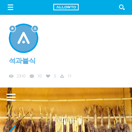
LOGIN
SIGN UP
FREE DOWNLOAD
GUIDE
석과불식
2310
10
3
11