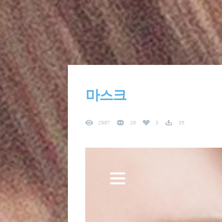
마스크
2967
26
3
35