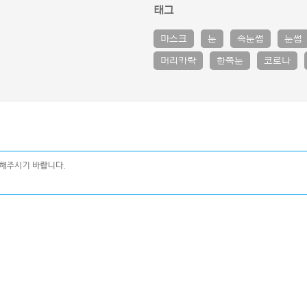
태그
마스크
눈
속눈썹
눈썹
머리카락
한쪽눈
코로나