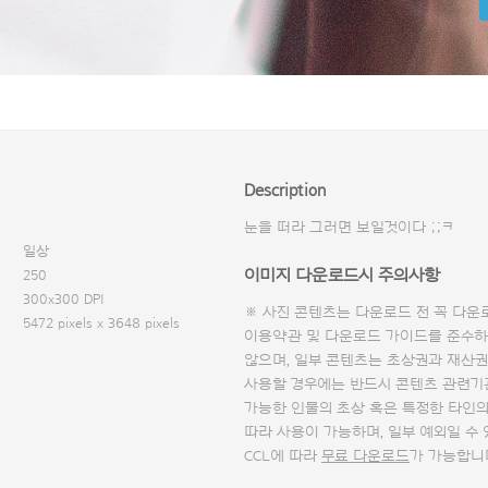
Description
눈을 떠라 그러면 보일것이다 ;;ㅋ
일상
이미지 다운로드시 주의사항
250
300x300 DPI
※ 사진 콘텐츠는 다운로드 전 꼭
다운
5472 pixels x 3648 pixels
이용약관 및
다운로드 가이드
를 준수하
않으며, 일부 콘텐츠는 초상권과 재산권
사용할 경우에는 반드시 콘텐츠 관련기
가능한 인물의 초상 혹은 특정한 타인
따라 사용이 가능하며, 일부 예외일 수
CCL에 따라
무료 다운로드
가 가능합니