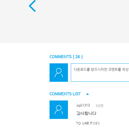
COMMENTS (
26
)
COMMENTS LIST
pgk1313
3년전
감사합니다
LIKE IT (
0
)