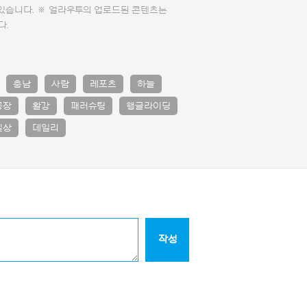
 있습니다. ※ 얼라우투의 업로드된 콘텐츠는
다.
충남
사람
레포츠
하늘
공장
활강
패러슈팅
행글라이딩
일상
데일리
작성