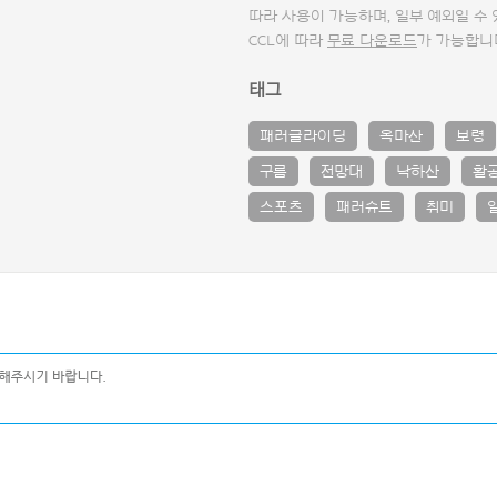
따라 사용이 가능하며, 일부 예외일 수
CCL에 따라
무료 다운로드
가 가능합니
태그
패러글라이딩
옥마산
보령
구름
전망대
낙하산
활
스포츠
패러슈트
취미