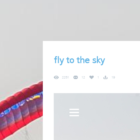
fly to the sky
2251
12
1
19