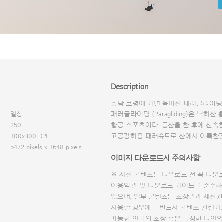
Description
충남 보령에 가면 옥마산 패러글라이딩 
일상
패러글라이딩 (Paragliding)은 낙
250
항공 스포츠이다. 등산을 한 후에 신속한
300x300 DPI
고공강하용 패러슈트로 산에서 이륙한것
5472 pixels x 3648 pixels
이미지 다운로드시 주의사항
※ 사진 콘텐츠는 다운로드 전 꼭
다운
이용약관 및
다운로드 가이드
를 준수하
않으며, 일부 콘텐츠는 초상권과 재산권
사용할 경우에는 반드시 콘텐츠 관련기
가능한 인물의 초상 혹은 특정한 타인