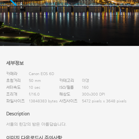
다운로드
세부정보
카메라
Canon EOS 6D
초첨거리
50 mm
카테고리
야경
셔터속도
10 sec
ISO/필름
160
조리개
f/16.0
해상도
300x300 DPI
파일사이즈
13848383 bytes
사진사이즈
5472 pixels x 3648 pixels
Description
서울의 한강의 밤은 아름답습니다.
이미지 다운로드시 주의사항