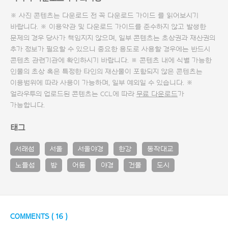
※ 사진 콘텐츠는 다운로드 전 꼭
다운로드 가이드
를 읽어보시기
바랍니다. ※ 이용약관 및
다운로드 가이드
를 준수하지 않고 발생한
문제의 경우 당사가 책임지지 않으며, 일부 콘텐츠는 초상권과 재산권의
추가 정보가 필요할 수 있으니 중요한 용도로 사용할 경우에는 반드시
콘텐츠 관련기관에 확인하시기 바랍니다. ※ 콘텐츠 내에 식별 가능한
인물의 초상 혹은 특정한 타인의 재산물이 포함되지 않은 콘텐츠는
이용범위에 따라 사용이 가능하며, 일부 예외일 수 있습니다. ※
얼라우투의 업로드된 콘텐츠는 CCL에 따라
무료 다운로드
가
가능합니다.
태그
서래섬
서울
서울야경
한강
동작대교
노들섬
밤
어둠
야경
건물
도시
COMMENTS (
16
)