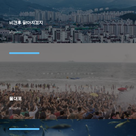
비갠후 맑아지겠지
allowto
물대포
allowto