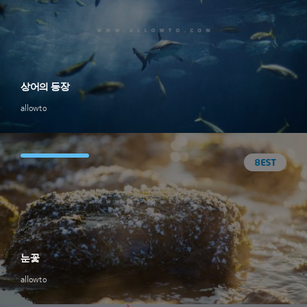
상어의 등장
allowto
눈꽃
allowto