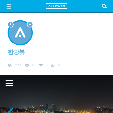
LOGIN
SIGN UP
FREE DOWNLOAD
GUIDE
한강뷰
3144
16
3
18