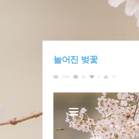
늘어진 벚꽃
2784
33
2
47