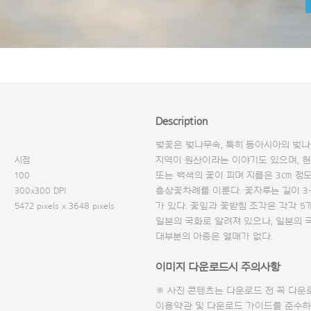
Description
벚꽃은 벚나무속, 특히 동아시아의 벚나
시점
지역이 원산이라는 이야기도 있으며, 현
100
또는 백색의 꽃이 피며 지름은 3㎝ 정
300x300 DPI
총상꽃차례를 이룬다. 꽃자루는 길이 3
5472 pixels x 3648 pixels
가 있다. 꽃잎과 꽃받침 조각은 각각 
일본의 국화로 알려져 있으나, 일본의
대부분의 아종은 열매가 없다.
이미지 다운로드시 주의사항
※ 사진 콘텐츠는 다운로드 전 꼭
다운
이용약관 및
다운로드 가이드
를 준수하