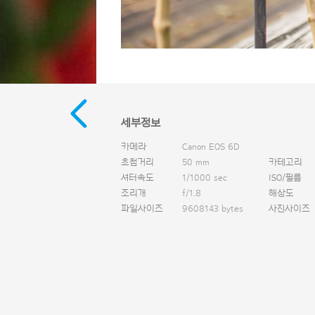
세부정보
카메라
Canon EOS 6D
초첨거리
50 mm
카테고리
셔터속도
1/1000 sec
ISO/필름
조리개
f/1.8
해상도
파일사이즈
9608143 bytes
사진사이즈