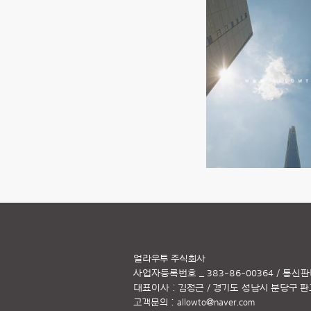
얼라우투 주식회사
사업자등록번호 _ 383-86-00364 / 통신판
대표이사 : 김정근 / 경기도 성남시 분당구 판교역
고객문의 :
allowto@naver.com