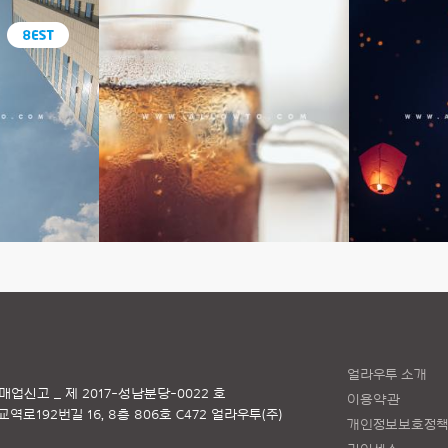
얼라우투 소개
매업신고 _ 제 2017-성남분당-0022 호
이용약관
로192번길 16, 8층 806호 C472 얼라우투(주)
개인정보보호정