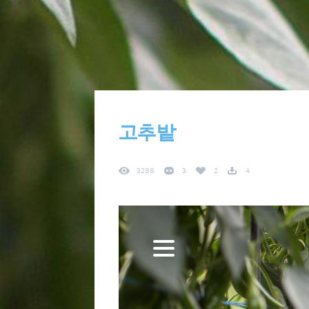
고추밭
3288
3
2
4