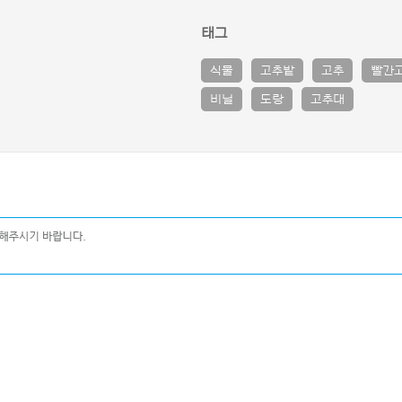
태그
식물
고추밭
고추
빨간
비닐
도랑
고추대