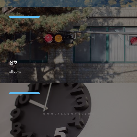
신호
allowto