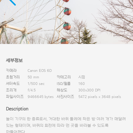
다운로드
세부정보
카메라
Canon EOS 6D
초첨거리
50 mm
카테고리
시점
셔터속도
1/500 sec
ISO/필름
160
조리개
f/4.5
해상도
300x300 DPI
파일사이즈
9466645 bytes
사진사이즈
5472 pixels x 3648 pixels
Description
놀이 기구의 한 종류로서, 거대한 바퀴 둘레에 작은 방 여러 개가 매달려
있는 형태이며, 바퀴의 회전에 따라 먼 곳을 바라볼 수 있도록
만들어졌다.