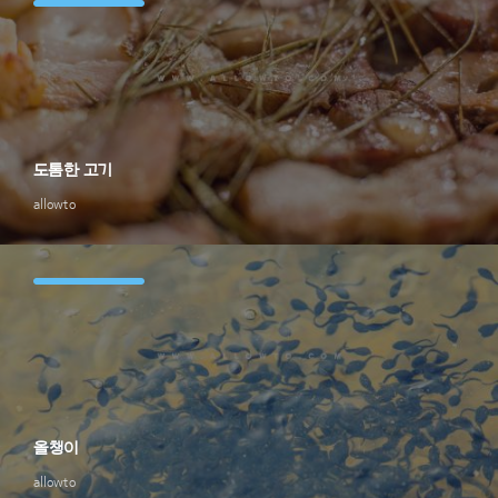
도톰한 고기
allowto
올챙이
allowto