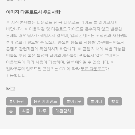
이미지 다운로드시 주의사항
※ 사진 콘텐츠는 다운로드 전 꼭
다운로드 가이드
를 읽어보시기
바랍니다. ※ 이용약관 및
다운로드 가이드
를 준수하지 않고 발생한
문제의 경우 당사가 책임지지 않으며, 일부 콘텐츠는 초상권과 재산권의
추가 정보가 필요할 수 있으니 중요한 용도로 사용할 경우에는 반드시
콘텐츠 관련기관에 확인하시기 바랍니다. ※ 콘텐츠 내에 식별 가능한
인물의 초상 혹은 특정한 타인의 재산물이 포함되지 않은 콘텐츠는
이용범위에 따라 사용이 가능하며, 일부 예외일 수 있습니다. ※
얼라우투의 업로드된 콘텐츠는 CCL에 따라
무료 다운로드
가
가능합니다.
태그
놀이동산
용인에버랜드
놀이기구
놀이터
벚꽃
봄
식물
나무
대관람차