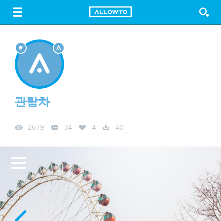
LOGIN
SIGN UP
FREE DOWNLOAD
GUIDE
관람차
2679
34
4
40