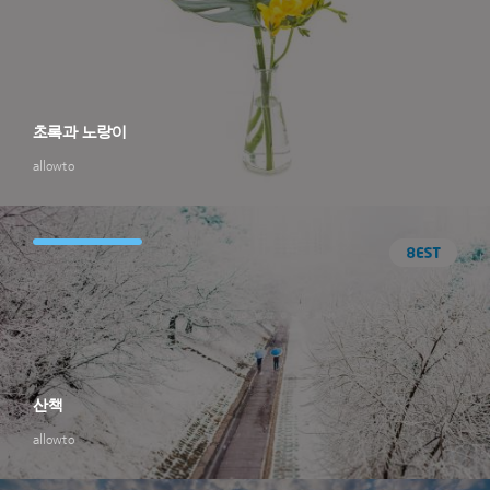
초록과 노랑이
allowto
산책
allowto