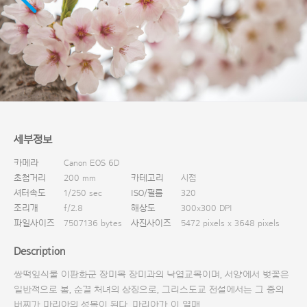
다운로드
세부정보
카메라
Canon EOS 6D
초첨거리
200 mm
카테고리
시점
셔터속도
1/250 sec
ISO/필름
320
조리개
f/2.8
해상도
300x300 DPI
파일사이즈
7507136 bytes
사진사이즈
5472 pixels x 3648 pixels
Description
쌍떡잎식물 이판화군 장미목 장미과의 낙엽교목이며, 서양에서 벚꽃은
일반적으로 봄, 순결 처녀의 상징으로, 그리스도교 전설에서는 그 중의
버찌가 마리아의 성목이 된다. 마리아가 이 열매