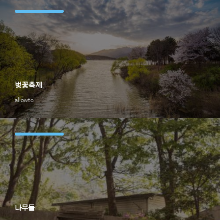
벚꽃축제
allowto
나무들