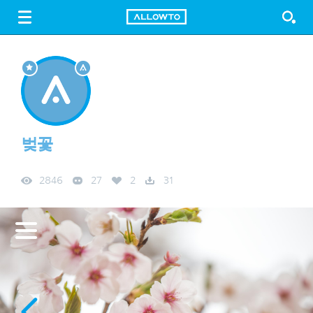
LOGIN
SIGN UP
FREE DOWNLOAD
GUIDE
벚꽃
2846
27
2
31