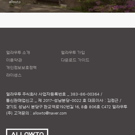
allowto
얼라우투 소개
얼라우투 가입
이용약관
다운로드 가이드
개인정보보호정책
라이센스
얼라우투 주식회사
사업자등록번호 _ 383-86-00364 /
통신판매업신고 _ 제 2017-성남분당-0022 호
대표이사 : 김정근 /
경기도 성남시 분당구 판교역로192번길 16, 8층 806호 C472 얼라우투
(주)
고객문의 :
allowto@naver.com