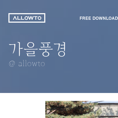
FREE DOWNLOAD
가을풍경
콘센트 플러그
가을
빛 좋은날
풍년을 기원하다
@ allowto
@ allowto
@ allowto
@ allowto
@ allowto