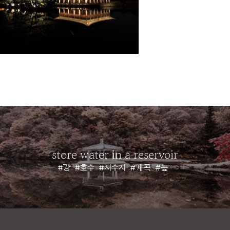
store water in a reservoir
#강
#호수
#저수지
#계곡
#늪