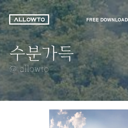
FREE DOWNLOAD
수분가득
속초아이
앳지있는 높이
튤립
아파트
@ allowto
@ allowto
@ allowto
@ allowto
@ allowto