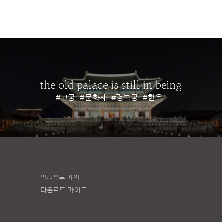
the old palace is still in being
#고궁
#문화재
#경복궁
#한옥
얼라우투 가입
다운로드 가이드
책