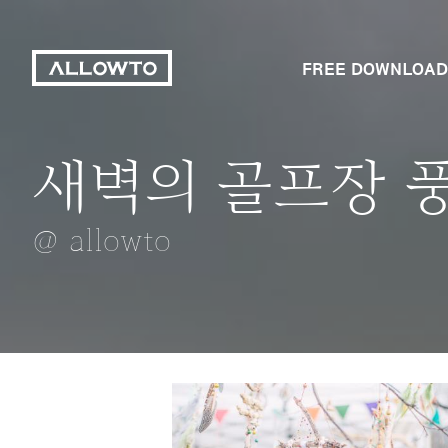
FREE DOWNLOAD
새벽의 골프장 
바람의 언덕
추억팔이
데이트
선물하기 좋은 
@ allowto
@ allowto
@ allowto
@ allowto
@ allowto