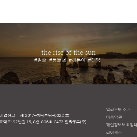
the rise of the sun
#일출
#동틀녘
#해돋이
#태양
얼라우투 소개
매업신고 _ 제 2017-성남분당-0022 호
이용약관
로192번길 16, 8층 806호 C472 얼라우투(주)
개인정보보호정
라이센스