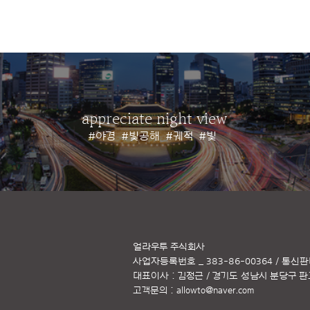
appreciate night view
#야경
#빛공해
#궤적
#빛
얼라우투 주식회사
사업자등록번호 _ 383-86-00364 / 통신판
대표이사 : 김정근 / 경기도 성남시 분당구 판교역
고객문의 :
allowto@naver.com