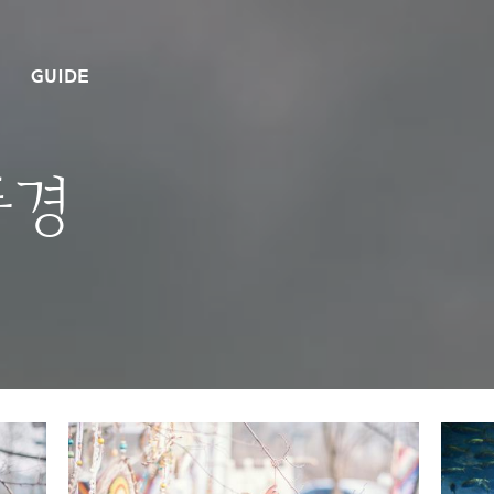
GUIDE
풍경
사탕꽃다발