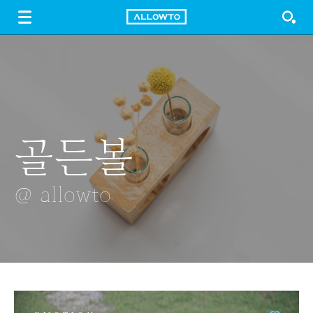
LOGIN
SIGN UP
FREE DOWNLOAD
GUIDE
골든볼
장작
파도
벌집
뽀얀 복숭아 씨
@ allowto
@ allowto
@ allowto
@ allowto
@ allowto