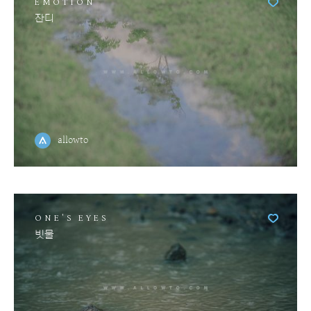
EMOTION
잔디
allowto
ONE'S EYES
빗물