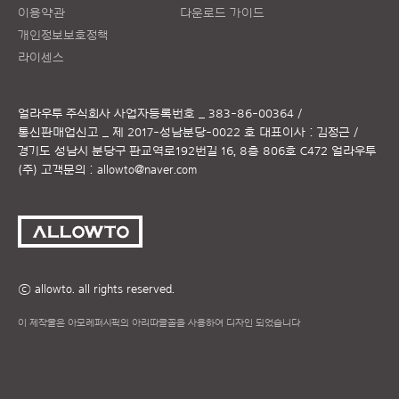
이용약관
다운로드 가이드
개인정보보호정책
라이센스
얼라우투 주식회사
사업자등록번호 _ 383-86-00364 /
통신판매업신고 _ 제 2017-성남분당-0022 호
대표이사 : 김정근 /
경기도 성남시 분당구 판교역로192번길 16, 8층 806호 C472 얼라우투
(주)
고객문의 :
allowto@naver.com
ⓒ allowto. all rights reserved.
이 제작물은 아모레퍼시픽의 아리따글꼴을 사용하여 디자인 되었습니다