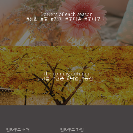
flowers of each season
#생화
#꽃
#장미
#꽃다발
#꽃바구니
the coming autumn
#가을
#단풍
#낙엽
#등산
얼라우투 소개
얼라우투 가입