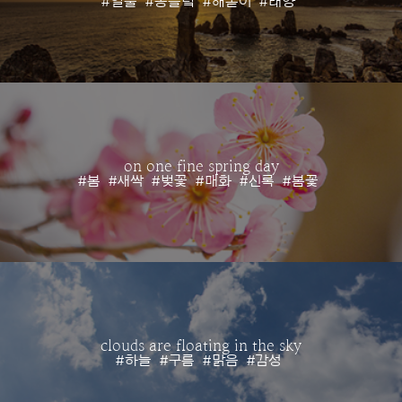
#일출
#동틀녘
#해돋이
#태양
on one fine spring day
#봄
#새싹
#벚꽃
#매화
#신록
#봄꽃
clouds are floating in the sky
#하늘
#구름
#맑음
#감성