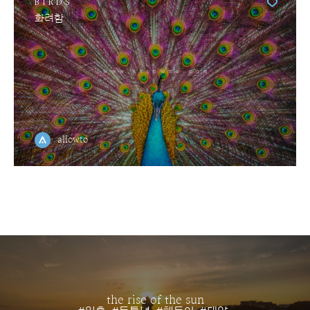
BIRDS
화려함
allowto
the rise of the sun