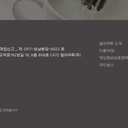
얼라우투 소개
매업신고 _ 제 2017-성남분당-0022 호
이용약관
로192번길 16, 8층 806호 C472 얼라우투(주)
개인정보보호정
라이센스
인 되었습니다