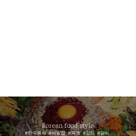
korean food style
#한국음식
#비빔밥
#찌게
#김치
#갈비