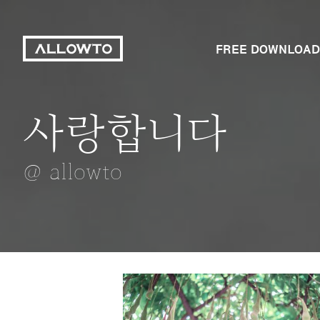
FREE DOWNLOAD
사랑합니다
수문을 열다
아름다운 조명
경화역의 벚꽃
당나귀
@ allowto
@ allowto
@ allowto
@ allowto
@ allowto