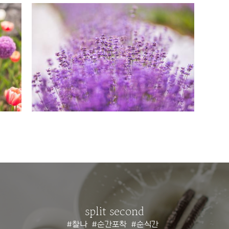
split second
#찰나
#순간포착
#순식간