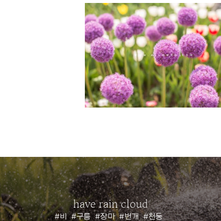
have rain cloud
#비
#구름
#장마
#번개
#천둥