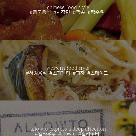
chinese food style
#중국음식
#자장면
#짬뽕
#탕수육
western food style
#서양음식
#스파게티
#피자
#스테이크
allowto express a deep affection
#얼라우투
#allowto
#얼라우터