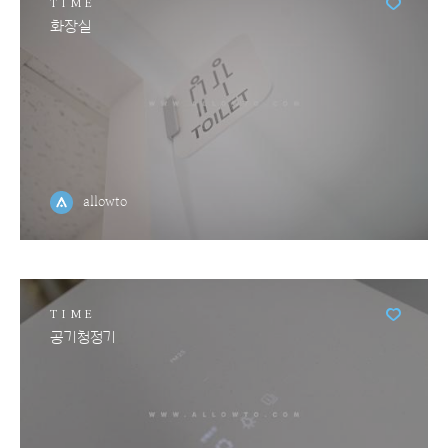
TIME
화장실
allowto
TIME
공기청정기