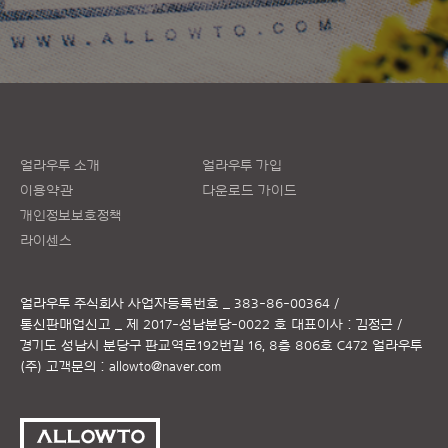
얼라우투 소개
얼라우투 가입
이용약관
다운로드 가이드
개인정보보호정책
라이센스
얼라우투 주식회사
사업자등록번호 _ 383-86-00364 /
통신판매업신고 _ 제 2017-성남분당-0022 호
대표이사 : 김정근 /
경기도 성남시 분당구 판교역로192번길 16, 8층 806호 C472 얼라우투
(주)
고객문의 :
allowto@naver.com