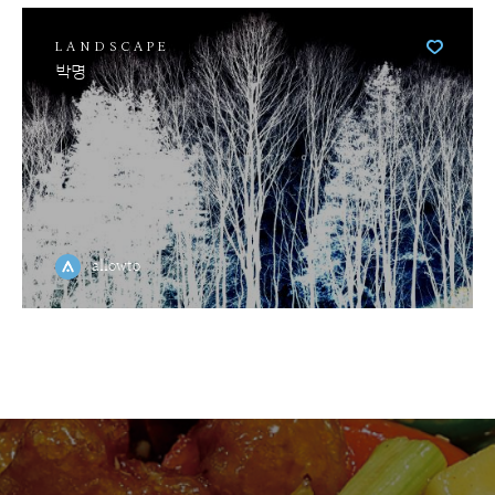
LANDSCAPE
박명
allowto