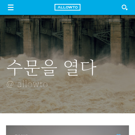
LOGIN
SIGN UP
FREE DOWNLOAD
GUIDE
수문을 열다
알로카시아
재인폭포
물놀이
얼라우투
@ allowto
@ allowto
@ allowto
@ allowto
@ allowto