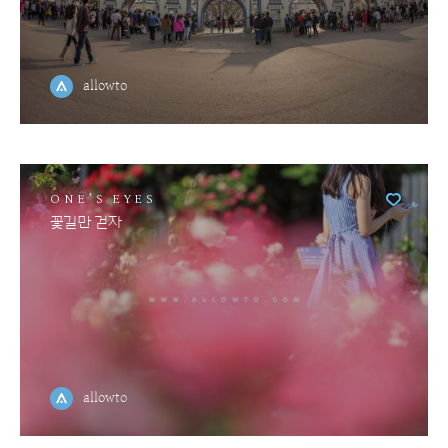
allowto
ONE'S EYES
꽃길만 걷자
allowto