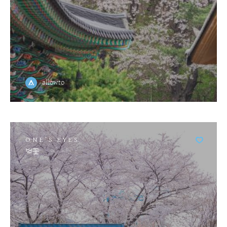
allowto
ONE'S EYES
벚꽃