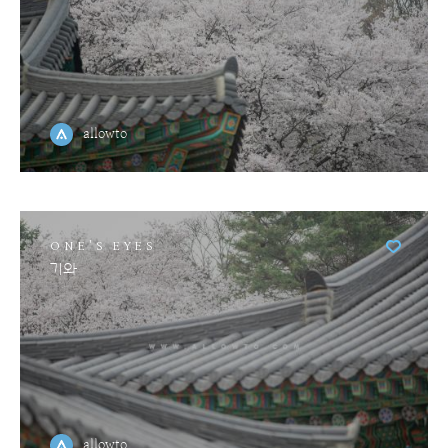
allowto
ONE'S EYES
기와
allowto