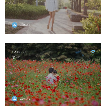
allowto
FAMILY
양귀비
allowto