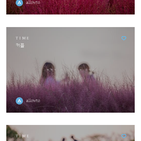
allowto
TIME
커플
allowto
TIME