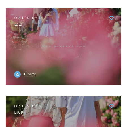
ONE'S EYES
꽃길
allowto
ONE'S EYES
데이트