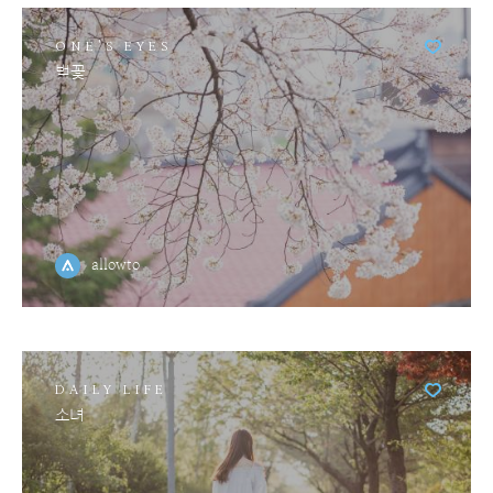
ONE'S EYES
벚꽃
allowto
DAILY LIFE
소녀