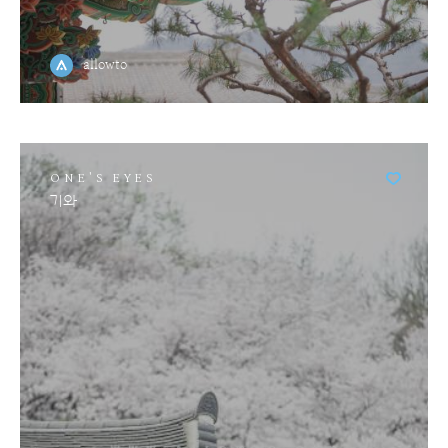
allowto
ONE'S EYES
기와