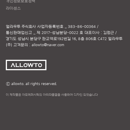
개인정보보호정책
라이센스
얼라우투 주식회사
사업자등록번호 _ 383-86-00364 /
통신판매업신고 _ 제 2017-성남분당-0022 호
대표이사 : 김정근 /
경기도 성남시 분당구 판교역로192번길 16, 8층 806호 C472 얼라우투
(주)
고객문의 :
allowto@naver.com
ⓒ allowto. all rights reserved.
이 제작물은 아모레퍼시픽의 아리따글꼴을 사용하여 디자인 되었습니다