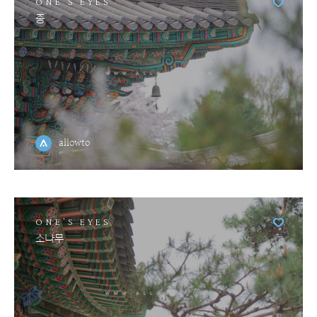
ONE'S EYES
종
allowto
ONE'S EYES
소나무