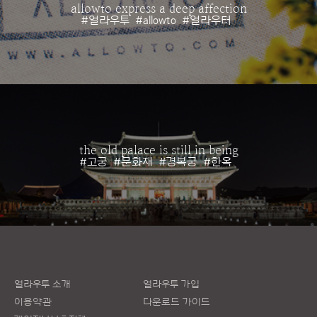
allowto express a deep affection
#얼라우투
#allowto
#얼라우터
the old palace is still in being
#고궁
#문화재
#경복궁
#한옥
얼라우투 소개
얼라우투 가입
이용약관
다운로드 가이드