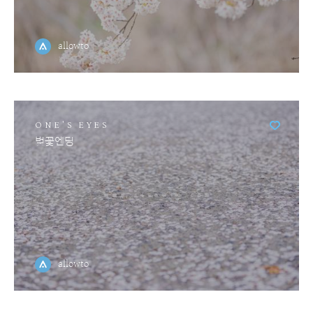
allowto
ONE'S EYES
벚꽃엔딩
allowto