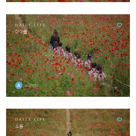
DAILY LIFE
아이들
allowto
DAILY LIFE
소풍