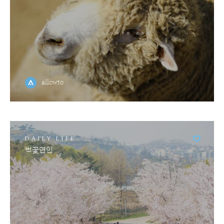
allowto
DAILY LIFE
벚꽃연인