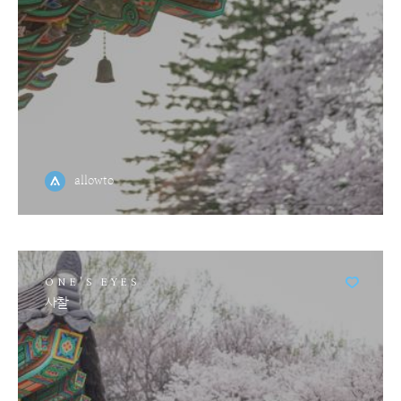
allowto
ONE'S EYES
사찰