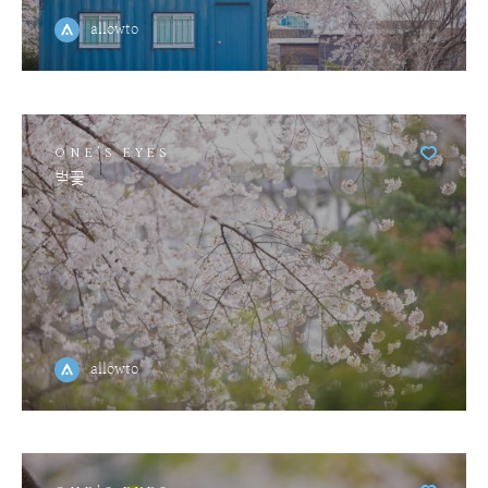
allowto
ONE'S EYES
벚꽃
allowto