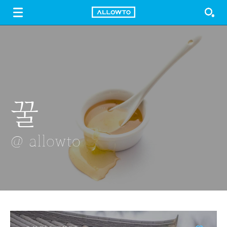
LOGIN
SIGN UP
FREE DOWNLOAD
GUIDE
꿀
고기굽기
죽단화
소원연등
경화역의 벚꽃
@ allowto
@ allowto
@ allowto
@ allowto
@ allowto