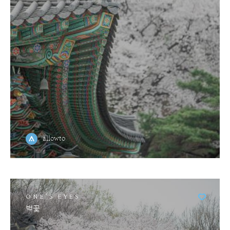
allowto
ONE'S EYES
벚꽃