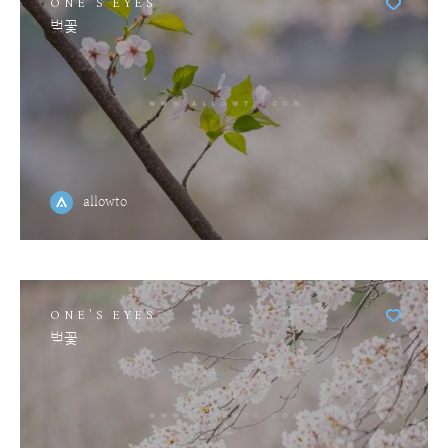
ONE'S EYES
벚꽃
allowto
ONE'S EYES
벚꽃