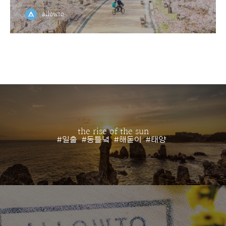
allowto
the rise of the sun
#일출
#동틀녘
#해돋이
#태양