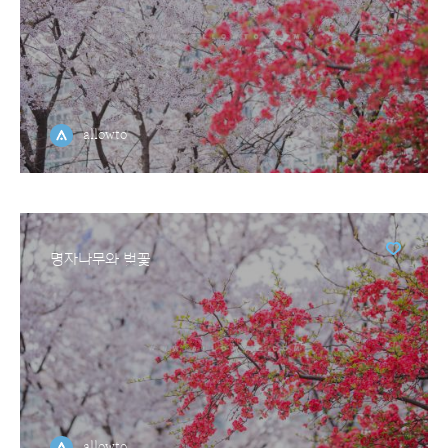
allowto
명자나무와 벚꽃
allowto