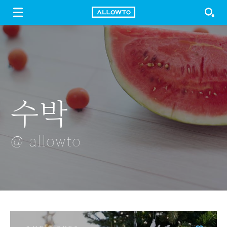
LOGIN
SIGN UP
FREE DOWNLOAD
GUIDE
수박
패턴
팥빙수에 넣는
롯데월드타워
매직아일랜드
팥
@ allowto
@ allowto
@ allowto
@ allowto
@ allowto