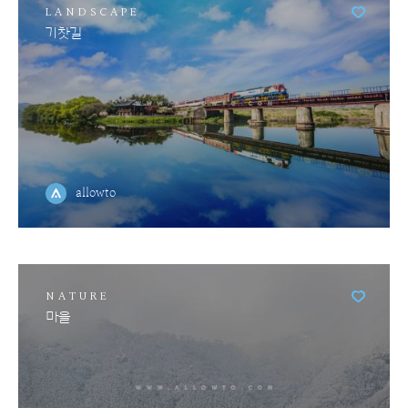
LANDSCAPE
기찻길
allowto
NATURE
마을