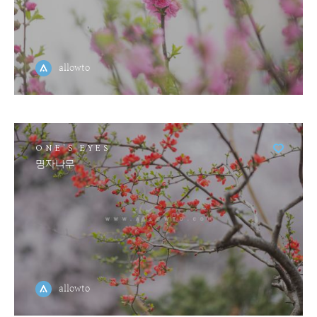
allowto
ONE'S EYES
명자나무
allowto