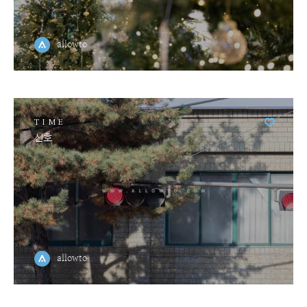
allowto
TIME
신호
allowto