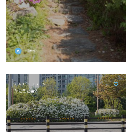
allowto
ONE'S EYES
무단횡단금지