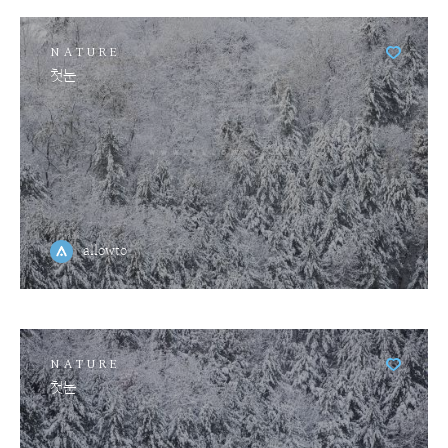
NATURE
첫눈
allowto
NATURE
첫눈