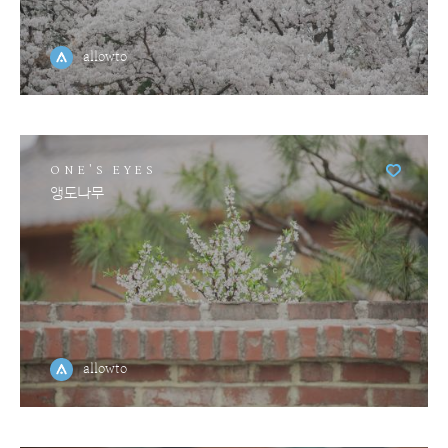
allowto
ONE'S EYES
앵도나무
allowto