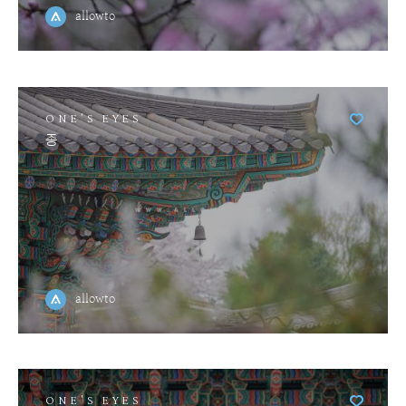
allowto
ONE'S EYES
종
allowto
ONE'S EYES