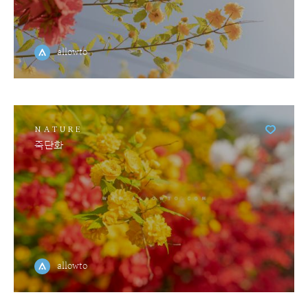
allowto
NATURE
죽단화
allowto