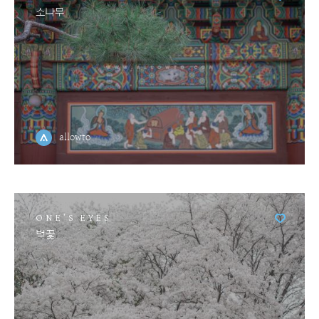
소나무
allowto
ONE'S EYES
벚꽃