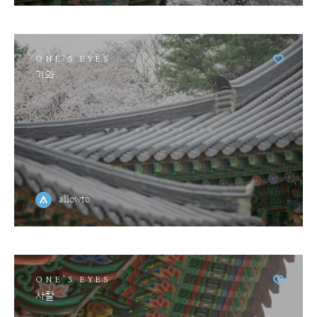
ONE'S EYES
기와
allowto
ONE'S EYES
사찰