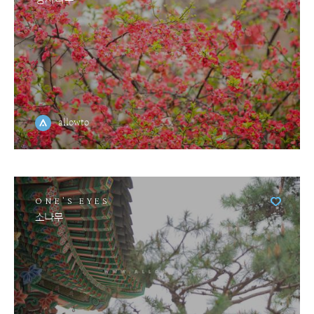
allowto
ONE'S EYES
소나무