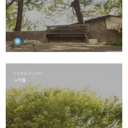
allowto
LANDSCAPE
나무들