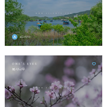
allowto
ONE'S EYES
복사나무