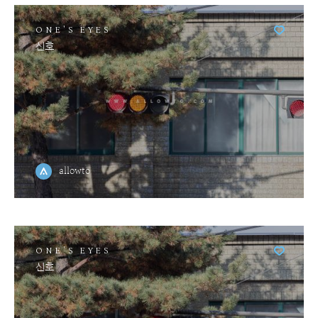
ONE'S EYES
신호
allowto
ONE'S EYES
신호