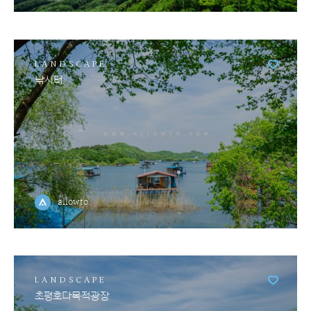
LANDSCAPE
낚시터
allowto
LANDSCAPE
초평호다목적광장