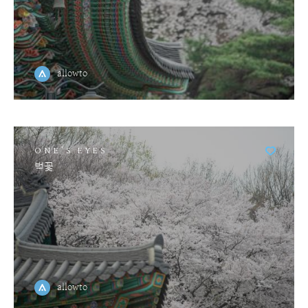
allowto
ONE'S EYES
벚꽃
allowto