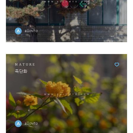
allowto
NATURE
죽단화
allowto