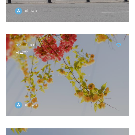
allowto
NATURE
죽단화
allowto