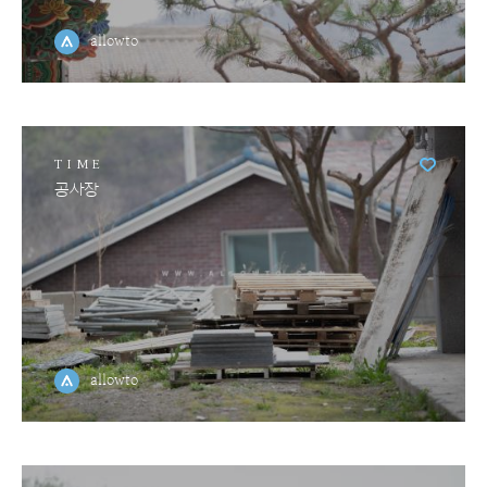
allowto
TIME
공사장
allowto