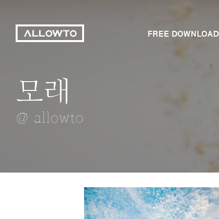
FREE DOWNLOAD
모래
청와대
유선리모컨
수정구슬
머드싸움
@ allowto
@ allowto
@ allowto
@ allowto
@ allowto