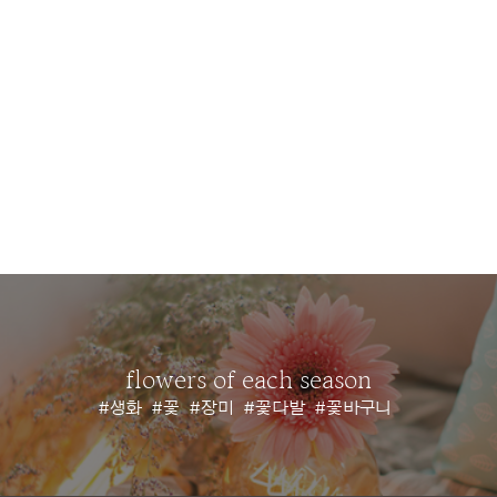
flowers of each season
#생화
#꽃
#장미
#꽃다발
#꽃바구니