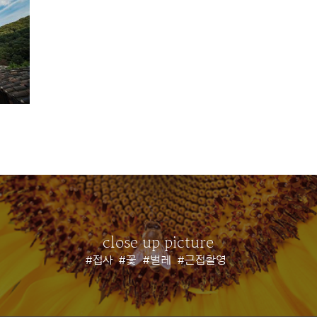
close up picture
#접사
#꽃
#벌레
#근접촬영