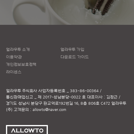
얼라우투 소개
얼라우투 가입
이용약관
다운로드 가이드
개인정보보호정책
라이센스
얼라우투 주식회사
사업자등록번호 _ 383-86-00364 /
통신판매업신고 _ 제 2017-성남분당-0022 호
대표이사 : 김정근 /
경기도 성남시 분당구 판교역로192번길 16, 8층 806호 C472 얼라우투
(주)
고객문의 :
allowto@naver.com