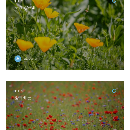
TIME
노란 양귀비
allowto
TIME
양귀비 꽃