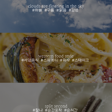
clouds are floating in the sky
#하늘
#구름
#맑음
#감성
western food style
#서양음식
#스파게티
#피자
#스테이크
split second
#찰나
#순간포착
#순식간