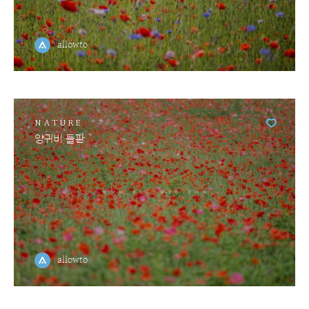
allowto
NATURE
양귀비 들판
allowto