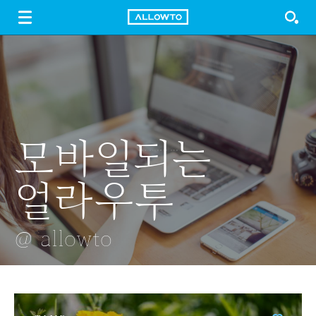
LOGIN
SIGN UP
FREE DOWNLOAD
GUIDE
모바일되는
꽃망울
나무들
빛의 질주
수섬 은하수
얼라우투
@ allowto
@ allowto
@ allowto
@ allowto
@ allowto