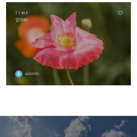
TIME
양귀비
allowto