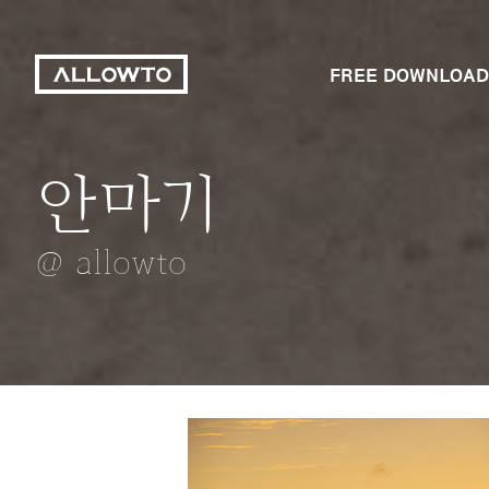
FREE DOWNLOAD
안마기
통나무
길
피자조각
젖병와 시네시스
@ allowto
@ allowto
@ allowto
@ allowto
@ allowto