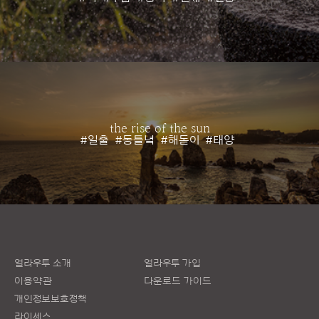
the rise of the sun
#일출
#동틀녘
#해돋이
#태양
얼라우투 소개
얼라우투 가입
이용약관
다운로드 가이드
개인정보보호정책
라이센스