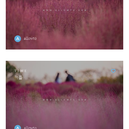
allowto
TIME
커플
allowto