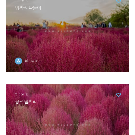
TIME
댑싸리 나들이
allowto
TIME
핑크 댑싸리