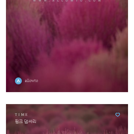
allowto
TIME
핑크 댑싸리