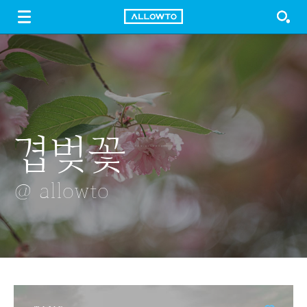
LOGIN
SIGN UP
FREE DOWNLOAD
GUIDE
겹벚꽃
재인폭포
구름
천안역
통나무
@ allowto
@ allowto
@ allowto
@ allowto
@ allowto