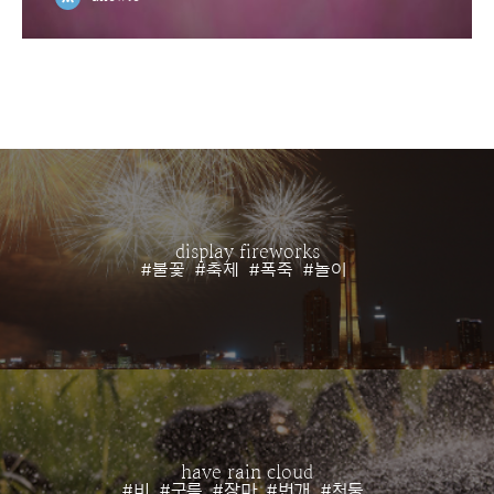
display fireworks
#불꽃
#축제
#폭죽
#놀이
have rain cloud
#비
#구름
#장마
#번개
#천둥