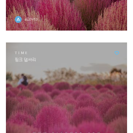
allowto
TIME
핑크 댑싸리