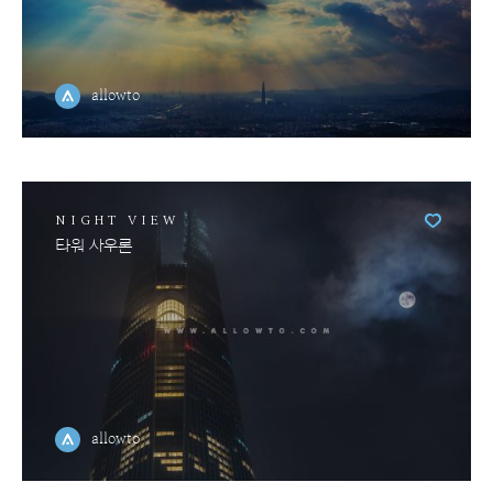
allowto
NIGHT VIEW
타워 사우론
allowto