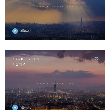
allowto
NIGHT VIEW
서울야경
allowto