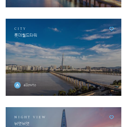
CITY
롯데월드타워
allowto
NIGHT VIEW
뉘엿뉘엿