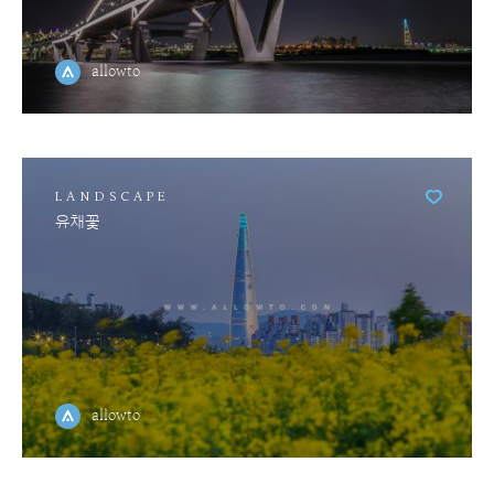
allowto
LANDSCAPE
유채꽃
allowto