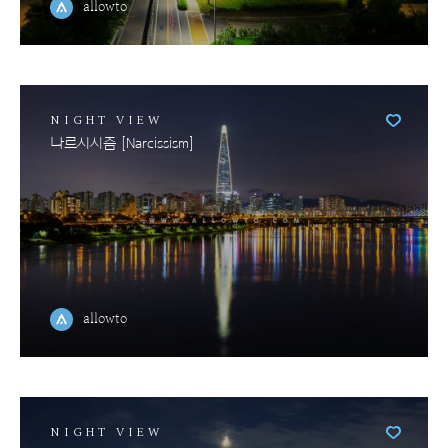
allowto
NIGHT VIEW
나르시시즘 [Narcissism]
allowto
NIGHT VIEW