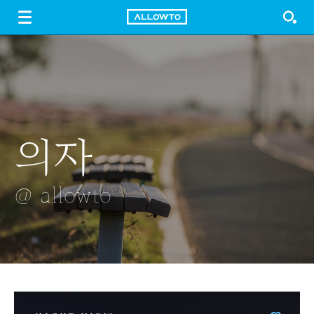
LOGIN
SIGN UP
FREE DOWNLOAD
GUIDE
의자
가을이 '갈대'
빙어
말벌
오렌지 스플래쉬
장미
@ allowto
@ allowto
@ allowto
@ allowto
@ allowto