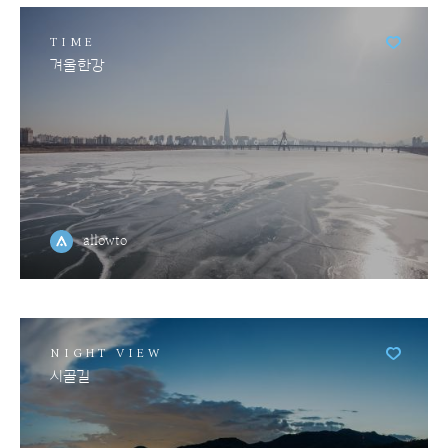
TIME
겨울한강
allowto
NIGHT VIEW
시골길