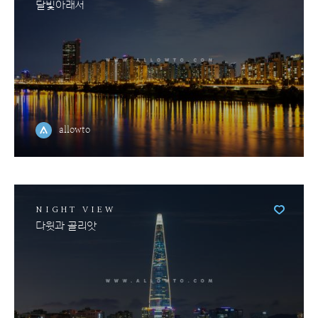
달빛아래서
allowto
NIGHT VIEW
다윗과 골리앗