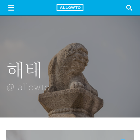
LOGIN
SIGN UP
FREE DOWNLOAD
GUIDE
해태
석류 꽃
분리수거
자목련과 벚꽃
흐린날의 추억
오랑대
@ allowto
@ allowto
@ allowto
@ allowto
@ allowto