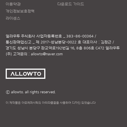
이용약관
다운로드 가이드
개인정보보호정책
라이센스
얼라우투 주식회사
사업자등록번호 _ 383-86-00364 /
통신판매업신고 _ 제 2017-성남분당-0022 호
대표이사 : 김정근 /
경기도 성남시 분당구 판교역로192번길 16, 8층 806호 C472 얼라우투
(주)
고객문의 :
allowto@naver.com
ⓒ allowto. all rights reserved.
이 제작물은 아모레퍼시픽의 아리따글꼴을 사용하여 디자인 되었습니다