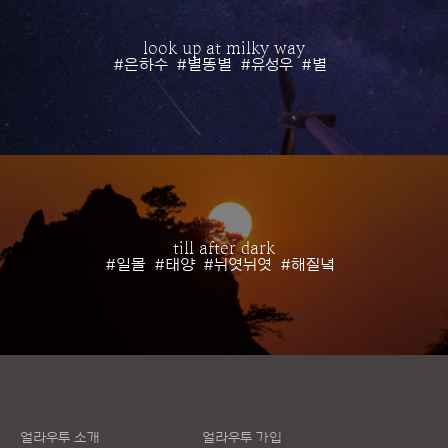
look up at milky way
#은하수
#별똥별
#유성우
#별
till after dark
#일몰
#태양
#뉘엿뉘엿
#해질녘
얼라우투 소개
얼라우투 가입