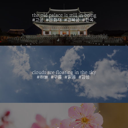
the old palace is still in being
#고궁
#문화재
#경복궁
#한옥
clouds are floating in the sky
#하늘
#구름
#맑음
#감성