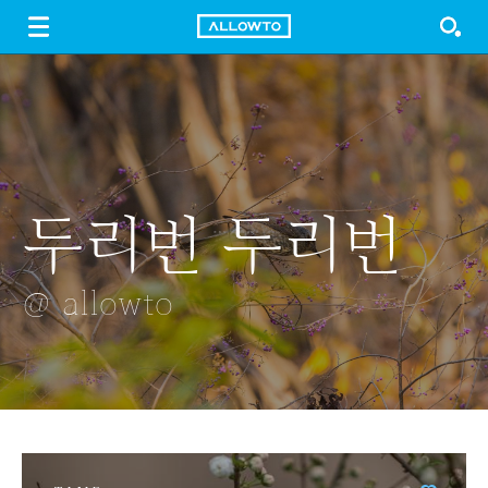
LOGIN
SIGN UP
FREE DOWNLOAD
GUIDE
두리번 두리번
감성적인 보케
롯데월드타워
옥수수
그리드 갤러리
보는 여자
@ allowto
@ allowto
@ allowto
@ allowto
@ allowto