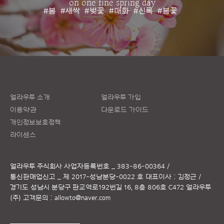
on one fine spring day
#봄
#새싹
#벚꽃
#매화
#신록
#봄꽃
얼라우투 소개
얼라우투 가입
이용약관
다운로드 가이드
개인정보보호정책
라이센스
얼라우투 주식회사
사업자등록번호 _ 383-86-00364 /
통신판매업신고 _ 제 2017-성남분당-0022 호
대표이사 : 김정근 /
경기도 성남시 분당구 판교역로192번길 16, 8층 806호 C472 얼라우투
(주)
고객문의 :
allowto@naver.com