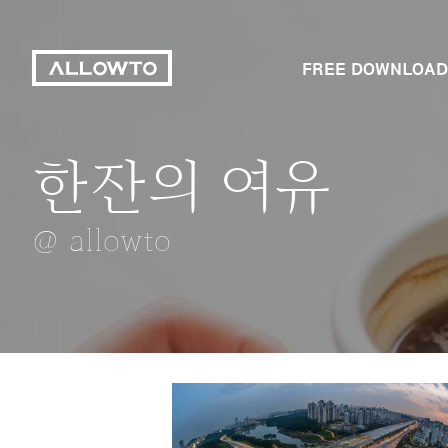
FREE DOWNLOAD
한잔의 여유
2018 평창동계
화엄사 홍매화
브라끈
토마토 스파게티
@ allowto
@ allowto
@ allowto
@ allowto
@ allowto