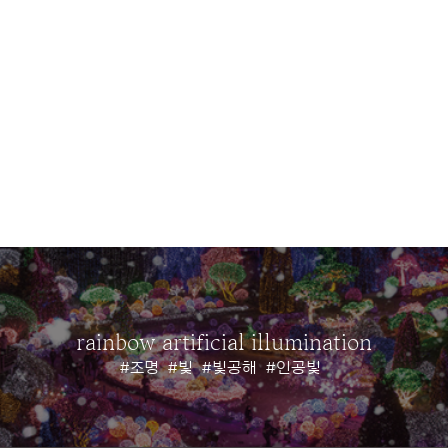
rainbow artificial illumination
#조명
#빛
#빛공해
#인공빛