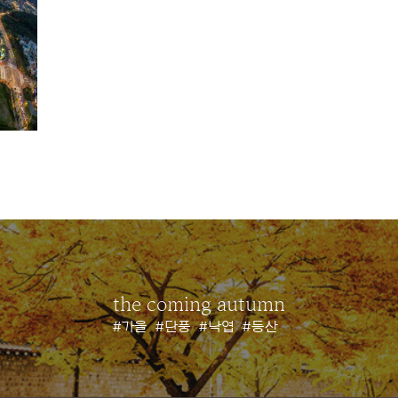
the coming autumn
#가을
#단풍
#낙엽
#등산