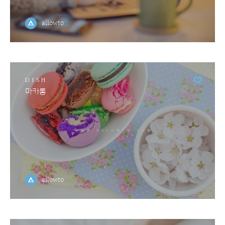
allowto
DISH
마카롱
allowto