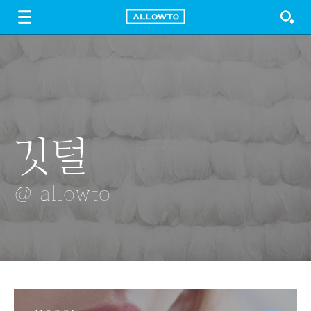
LOGIN
SIGN UP
FREE DOWNLOAD
GUIDE
깃털
철쭉
점프
바닷물에 젖음
태극기
@ allowto
@ allowto
@ allowto
@ allowto
@ allowto