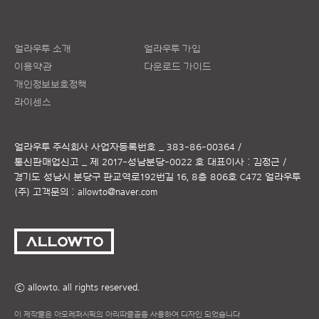
얼라우투 소개
얼라우투 가입
이용약관
다운로드 가이드
개인정보보호정책
라이센스
얼라우투 주식회사
사업자등록번호 _ 383-86-00364 /
통신판매업신고 _ 제 2017-성남분당-0022 호
대표이사 : 김정근 /
경기도 성남시 분당구 판교역로192번길 16, 8층 806호 C472 얼라우투
(주)
고객문의 :
allowto@naver.com
ⓒ allowto. all rights reserved.
이 제작물은 아모레퍼시픽의 아리따글꼴을 사용하여 디자인 되었습니다