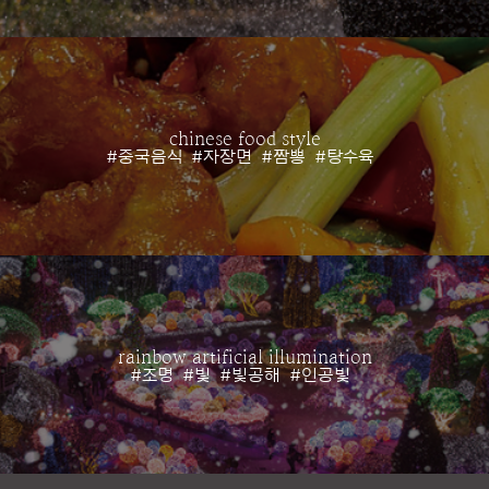
chinese food style
#중국음식
#자장면
#짬뽕
#탕수육
rainbow artificial illumination
#조명
#빛
#빛공해
#인공빛