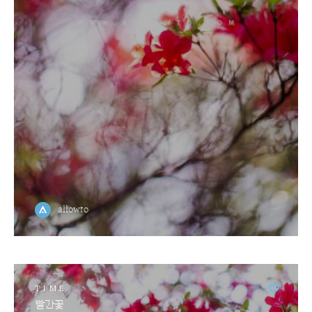
allowto
TIME
빨간꽃