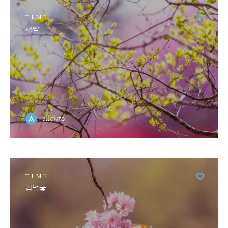
TIME
새싹
allowto
TIME
겹벚꽃