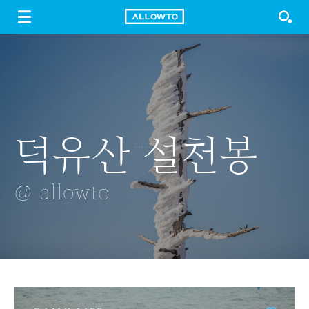
LOGIN
SIGN UP
FREE DOWNLOAD
GUIDE
덕유산 설천봉
단풍나무
서울야경
골든볼이
퍼팅 순간
돋보이는
@ allowto
@ allowto
@ allowto
@ allowto
@ allowto