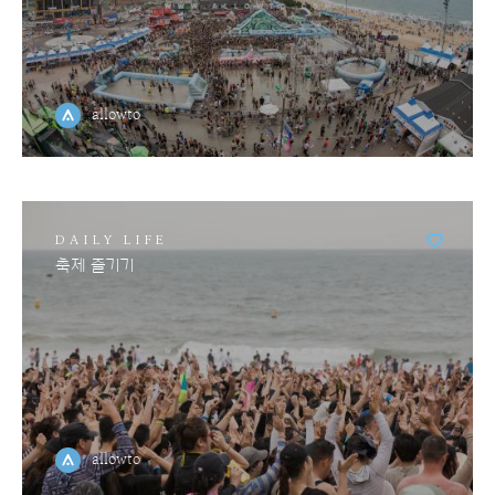
allowto
DAILY LIFE
축제 즐기기
allowto