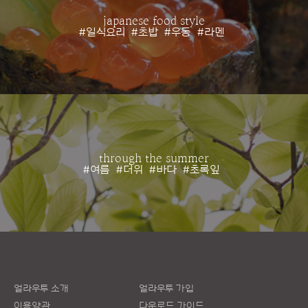
japanese food style
#일식요리
#초밥
#우동
#라멘
through the summer
#여름
#더위
#바다
#초록잎
얼라우투 소개
얼라우투 가입
이용약관
다운로드 가이드