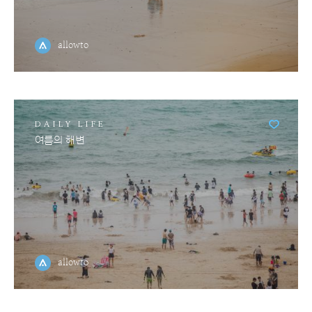
allowto
DAILY LIFE
여름의 해변
allowto