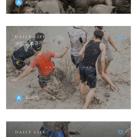
allowto
DAILY LIFE
머드 위 축구
allowto
DAILY LIFE