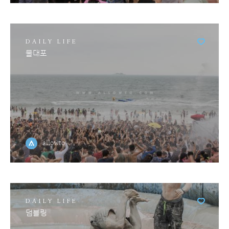
DAILY LIFE
물대포
allowto
DAILY LIFE
덤블링