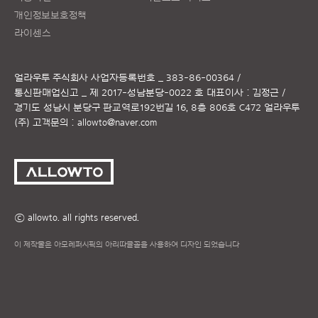
개인정보보호정책
라이센스
얼라우투 주식회사
사업자등록번호 _ 383-86-00364 /
통신판매업신고 _ 제 2017-성남분당-0022 호
대표이사 : 김정근 /
경기도 성남시 분당구 판교역로192번길 16, 8층 806호 C472 얼라우투
(주)
고객문의 :
allowto@naver.com
ⓒ allowto. all rights reserved.
이 제작물은 아모레퍼시픽의 아리따글꼴을 사용하여 디자인 되었습니다