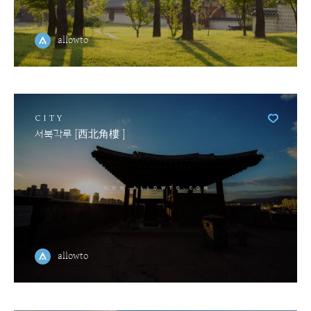
allowto
CITY
서북각루 [西北角樓 ]
allowto