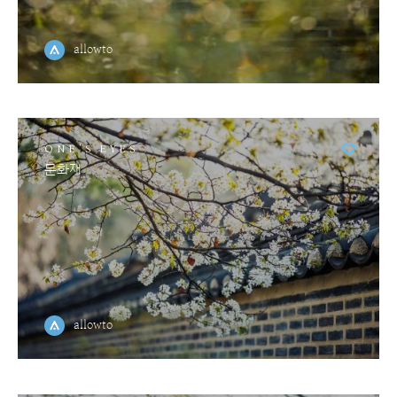
allowto
ONE'S EYES
문화재
allowto