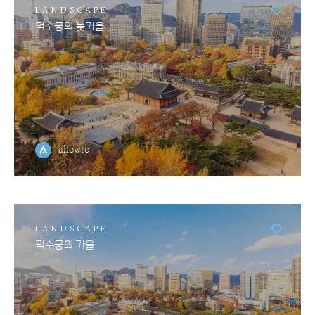
LANDSCAPE
덕수궁의 늦가을
allowto
LANDSCAPE
덕수궁의 가을