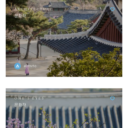
ARCHITECTURE
문화재
allowto
ONE'S EYES
문화재